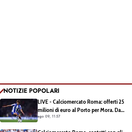
NOTIZIE POPOLARI
LIVE - Calciomercato Roma: offerti 25
milioni di euro al Porto per Mora. Da
ago 09, 11:57
escludere il prestito con diritto di riscatto.
Si lavora per trovare l'intesa