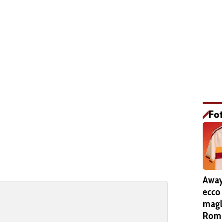
Fo
Away
ecco
magl
Roma