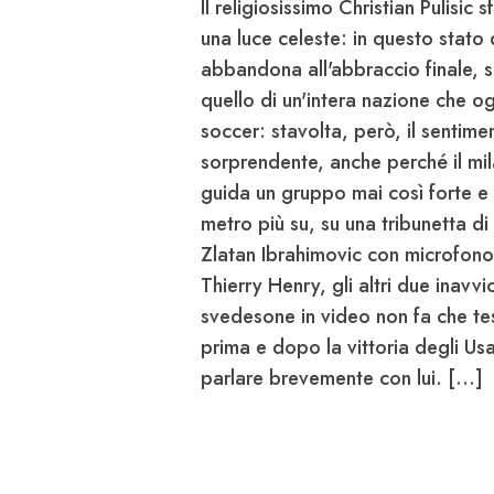
Il religiosissimo Christian
Pulisic
sf
una luce celeste: in questo stato 
abbandona all'abbraccio finale, 
quello di un'intera nazione che ogn
soccer: stavolta, però, il sentim
sorprendente, anche perché il mi
guida un gruppo mai così forte e
metro più su, su una tribunetta di 
Zlatan
Ibrahimovic
con microfono d
Thierry Henry, gli altri due inavv
svedesone in video non fa che te
prima e dopo la vittoria degli Us
parlare brevemente con lui. [...]