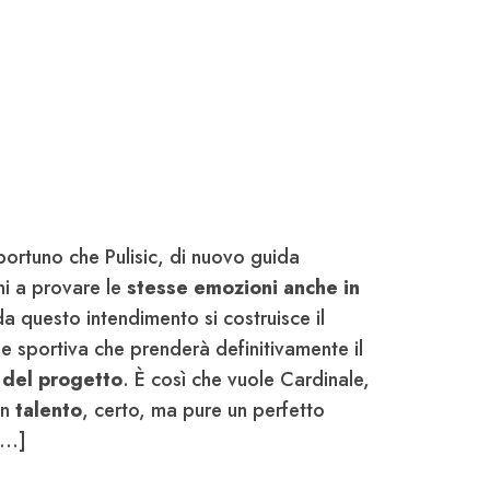
portuno che Pulisic, di nuovo guida
rni a provare le
stesse emozioni anche in
da questo intendimento si costruisce il
ne sportiva che prenderà definitivamente il
 del progetto
. È così che vuole Cardinale,
un
talento
, certo, ma pure un perfetto
..]