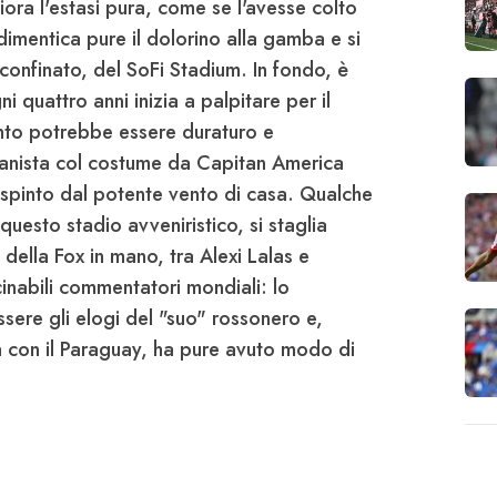
iora l'estasi pura, come se l'avesse colto
dimentica pure il dolorino alla gamba e si
sconfinato, del
SoFi Stadium
. In fondo, è
i quattro anni inizia a palpitare per il
ento potrebbe essere duraturo e
lanista col costume da
Capitan America
 spinto dal potente vento di casa. Qualche
questo stadio avveniristico, si staglia
ella Fox in mano, tra Alexi Lalas e
icinabili commentatori mondiali: lo
ssere gli
elogi
del "suo" rossonero e,
a con il Paraguay, ha pure avuto modo di