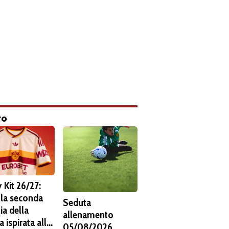
to
 Kit 26/27:
 la seconda
Seduta
ia della
allenamento
 ispirata alla
05/08/2026.