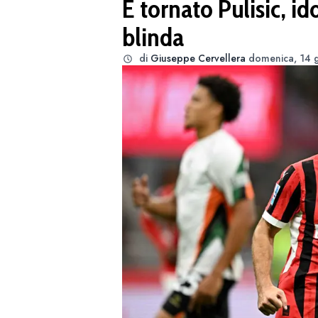
È tornato Pulisic, id
blinda
di
Giuseppe Cervellera
domenica, 14 g