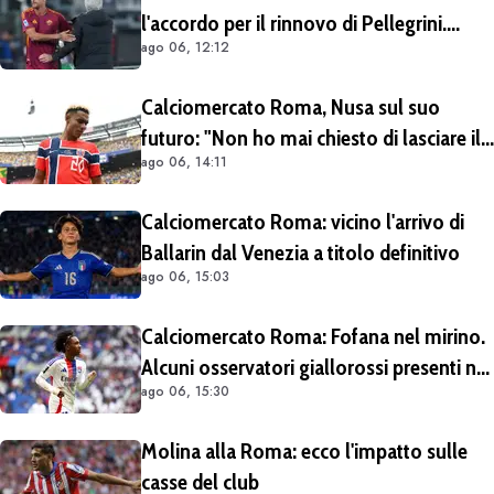
l'accordo per il rinnovo di Pellegrini.
ago 06, 12:12
Prolungamento di un solo anno
Calciomercato Roma, Nusa sul suo
futuro: "Non ho mai chiesto di lasciare il
ago 06, 14:11
Lipsia". Giallorossi ancora al lavoro
sull'operazione
Calciomercato Roma: vicino l'arrivo di
Ballarin dal Venezia a titolo definitivo
ago 06, 15:03
Calciomercato Roma: Fofana nel mirino.
Alcuni osservatori giallorossi presenti nel
ago 06, 15:30
match di Champions con il Lione
Molina alla Roma: ecco l'impatto sulle
casse del club