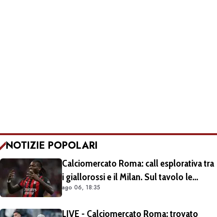
NOTIZIE POPOLARI
Calciomercato Roma: call esplorativa tra
i giallorossi e il Milan. Sul tavolo le
ago 06, 18:35
situazioni di Leao e Soulé
LIVE - Calciomercato Roma: trovato