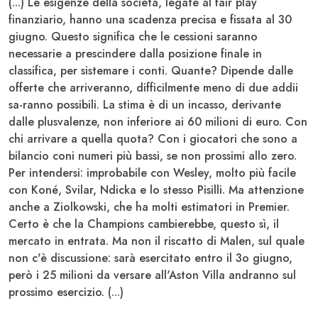
(...) Le esigenze della società, legate al fair play
finanziario, hanno una scadenza precisa e fissata al 30
giugno. Questo significa che le cessioni saranno
necessarie a prescindere dalla posizione finale in
classifica, per sistemare i conti. Quante? Dipende dalle
offerte che arriveranno, difficilmente meno di due addii
sa-ranno possibili. La stima è di un incasso, derivante
dalle plusvalenze, non inferiore ai 60 milioni di euro. Con
chi arrivare a quella quota? Con i giocatori che sono a
bilancio coni numeri più bassi, se non prossimi allo zero.
Per intendersi: improbabile con Wesley, molto più facile
con
Koné, Svilar, Ndicka e lo stesso Pisilli.
Ma attenzione
anche a
Ziolkowski
, che ha molti estimatori in Premier.
Certo è che la Champions cambierebbe, questo sì, il
mercato in entrata. Ma non il riscatto di
Malen
, sul quale
non c'è discussione: sarà esercitato entro il 3o giugno,
però i 25 milioni da versare all'Aston Villa andranno sul
prossimo esercizio. (...)