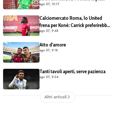
ago 07, 10:17
importante per la mia carriera"
Calciomercato Roma, lo United
frena per Koné: Carrick preferirebbe
ago 07, 9:48
altri profili
Atto d’amore
ago 07, 9:18
Tanti tavoli aperti, serve pazienza
ago 07, 9:04
Altri articoli