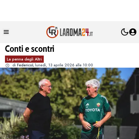
Conti e scontri
La penna degli Altri
di
FedericoL
lunedì, 13 aprile 2026 alle 10:00