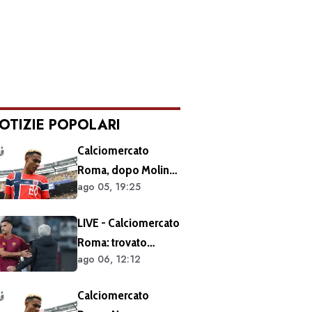
OTIZIE POPOLARI
Calciomercato
Roma, dopo Molina
ago 05, 19:25
si accelera sugli
esterni: ecco i
LIVE - Calciomercato
prossimi obiettivi
Roma: trovato
ago 06, 12:12
l'accordo per il
rinnovo di Pellegrini.
Calciomercato
Prolungamento di