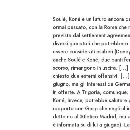
Soulé
,
Koné
e un futuro ancora d
ormai passato, con la Roma che n
prevista dal settlement agreemen
diversi giocatori che potrebbero s
essere considerati esuberi (
Dovb
anche Soulé e Koné, due punti fe
scorso, rimangono in uscita. [...
chiesto due esterni offensivi. [..
giugno, ma gli interessi da Germa
in offerte. A Trigoria, comunque,
Koné
, invece, potrebbe salutare 
rapporto con Gasp che negli ultim
detto no all'Atletico Madrid
, ma a
è informata su di lui a giugno). L