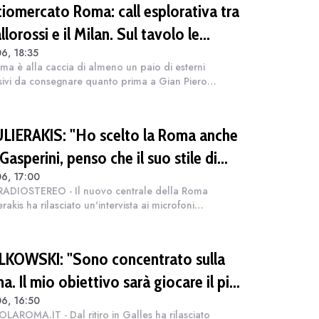
ciomercato Roma: call esplorativa tra
allorossi e il Milan. Sul tavolo le
6, 18:35
uazioni di Leao e Soulé
ma è alla caccia di almeno un paio di esterni
sivi da consegnare quanto prima a Gian Piero
rini. Il tecnico vuole alzare il livello della rosa con
nforzi di spessore e nelle ultim...
LIERAKIS: "Ho scelto la Roma anche
Gasperini, penso che il suo stile di
6, 17:00
o sia adatto alle mie caratteristiche"
ADIOSTEREO - Il nuovo centrale della Roma
rakis ha rilasciato un'intervista ai microfoni
emittente radiofonica direttamente dal ritiro in Galles.
olfsburg è finito subito nel tab...
LKOWSKI: "Sono concentrato sulla
. Il mio obiettivo sarà giocare il più
6, 16:50
sibile. La Champions? Un'emozione
LAROMA.IT - Dal ritiro in Galles ha rilasciato