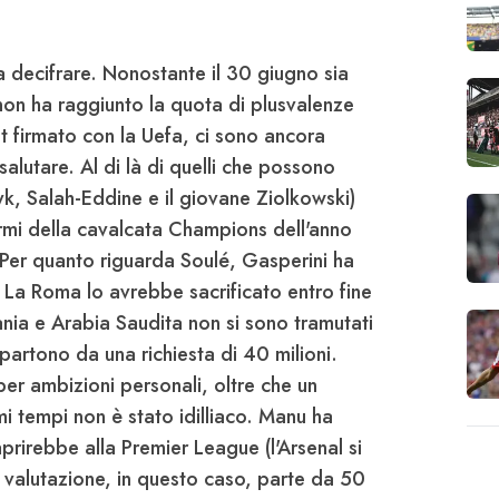
a decifrare. Nonostante il 30 giugno sia
on ha raggiunto la quota di plusvalenze
t firmato con la Uefa, ci sono ancora
alutare. Al di là di quelli che possono
yk
,
Salah-Eddine
e il giovane
Ziolkowski
)
rmi della cavalcata Champions dell'anno
] Per quanto riguarda
Soulé
, Gasperini ha
.] La Roma lo avrebbe sacrificato entro fine
nia e Arabia Saudita non si sono tramutati
 partono da una richiesta di
40 milioni
.
per ambizioni personali, oltre che un
i tempi non è stato idilliaco.
Manu ha
prirebbe alla Premier League (l'Arsenal si
a valutazione, in questo caso, parte da 50