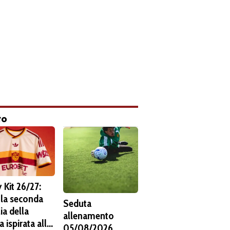
to
 Kit 26/27:
 la seconda
Seduta
ia della
allenamento
 ispirata alla
05/08/2026.