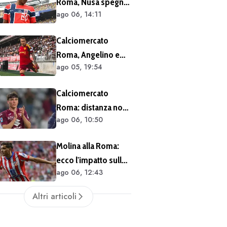
Roma, Nusa spegne
un solo anno
ago 06, 14:11
le voci sul futuro:
"Non ho mai chiesto
Calciomercato
di lasciare il Lipsia. I
Roma, Angelino e
media possono
ago 05, 19:54
Kumbulla salutano:
scrivere quello che
doppia cessione in
vogliono"
Calciomercato
Spagna
Roma: distanza non
ago 06, 10:50
siderale per
Cacciamani
Molina alla Roma:
ecco l'impatto sulle
ago 06, 12:43
casse del club
Altri articoli