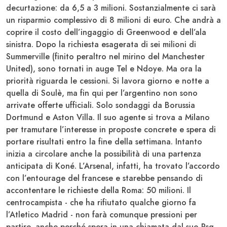
decurtazione: da 6,5 a
3 milioni
. Sostanzialmente ci sarà
un risparmio complessivo di 8 milioni di euro. Che andrà a
coprire il costo dell’ingaggio di
Greenwood
e dell’ala
sinistra. Dopo la richiesta esagerata di sei milioni di
Summerville
(finito peraltro nel mirino del Manchester
United), sono tornati in auge
Tel e Ndoye
. Ma ora la
priorità riguarda le cessioni. Si lavora giorno e notte a
quella di
Soulè
, ma fin qui per l’argentino non sono
arrivate offerte ufficiali. Solo sondaggi da Borussia
Dortmund e Aston Villa. Il suo agente si trova a Milano
per tramutare l’interesse in proposte concrete e spera di
portare risultati entro la fine della settimana. Intanto
inizia a circolare anche la possibilità di una partenza
anticipata di
Koné
. L’Arsenal, infatti, ha trovato l’accordo
con l’entourage del francese e starebbe pensando di
accontentare le richieste della Roma: 50 milioni. Il
centrocampista - che ha rifiutato qualche giorno fa
l’Atletico Madrid - non farà comunque pressioni per
partire, anche perché spera in una chiamata dal suo Psg