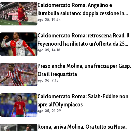
Calciomercato Roma, Angelino e
Kumbulla salutano: doppia cessione in
ago 05, 19:54
Spagna
Calciomercato Roma: retroscena Read. Il
Feyenoord ha rifiutato un'offerta da 25
ago 05, 14:18
milioni di euro più 4 di bonus
Preso anche Molina, una freccia per Gasp.
Ora il trequartista
ago 06, 7:15
Calciomercato Roma: Salah-Eddine non
apre all'Olympiacos
ago 05, 21:29
Roma, arriva Molina. Ora tutto su Nusa.