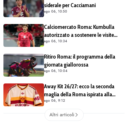
siderale per Cacciamani
ago 06, 10:50
Calciomercato Roma: Kumbulla
autorizzato a sostenere le visite
ago 06, 10:34
mediche col Rayo
Ritiro Roma: il programma della
giornata giallorossa
ago 06, 10:04
Away Kit 26/27: ecco la seconda
maglia della Roma ispirata alla
ago 06, 9:12
Pietas. C'è lo stemma del 1938
(COMUNICATO & FOTO)
Altri articoli