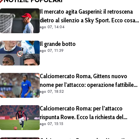
NOTIZIE POPOLARI
Il mercato agita Gasperini: il retroscena
dietro al silenzio a Sky Sport. Ecco cosa
ago 07, 14:04
è emerso dal meeting con la proprietà
Il grande botto
ago 07, 11:39
Calciomercato Roma, Gittens nuovo
nome per l'attacco: operazione fattibile
ago 07, 18:52
solo in prestito
Calciomercato Roma: per l’attacco
rispunta Rowe. Ecco la richiesta del
ago 07, 15:15
Bologna