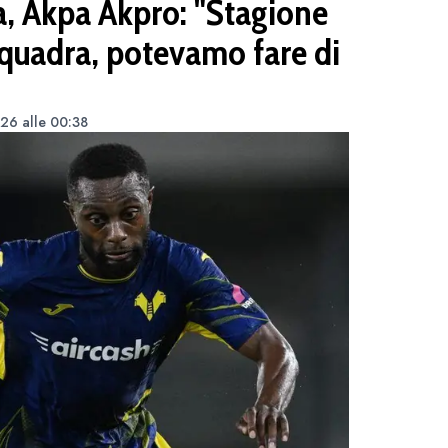
, Akpa Akpro: "Stagione
squadra, potevamo fare di
26 alle 00:38