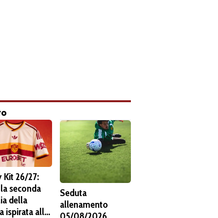
to
 Kit 26/27:
 la seconda
Seduta
ia della
allenamento
 ispirata alla
05/08/2026.