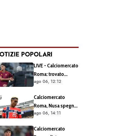
OTIZIE POPOLARI
LIVE - Calciomercato
Roma: trovato
ago 06, 12:12
l'accordo per il
rinnovo di Pellegrini.
Calciomercato
Prolungamento di
Roma, Nusa spegne
un solo anno
ago 06, 14:11
le voci sul futuro:
"Non ho mai chiesto
Calciomercato
di lasciare il Lipsia. I