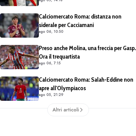
milioni di euro più 4 di bonus
Calciomercato Roma: distanza non
siderale per Cacciamani
ago 06, 10:50
Preso anche Molina, una freccia per Gasp.
Ora il trequartista
ago 06, 7:15
Calciomercato Roma: Salah-Eddine non
apre all'Olympiacos
ago 05, 21:29
Altri articoli