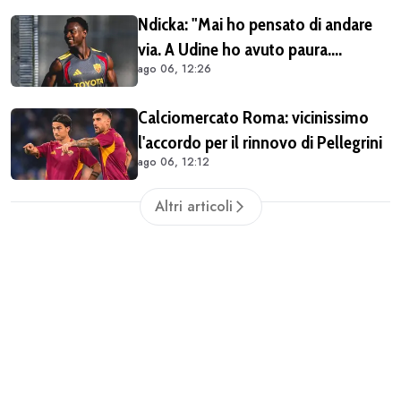
Ndicka: "Mai ho pensato di andare
via. A Udine ho avuto paura.
ago 06, 12:26
Pellegrini? Lo aspettiamo a braccia
aperte"
Calciomercato Roma: vicinissimo
l'accordo per il rinnovo di Pellegrini
ago 06, 12:12
Altri articoli