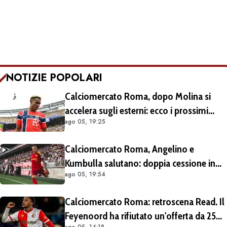
NOTIZIE POPOLARI
Calciomercato Roma, dopo Molina si
accelera sugli esterni: ecco i prossimi
ago 05, 19:25
obiettivi
Calciomercato Roma, Angelino e
Kumbulla salutano: doppia cessione in
ago 05, 19:54
Spagna
Calciomercato Roma: retroscena Read. Il
Feyenoord ha rifiutato un'offerta da 25
ago 05, 14:18