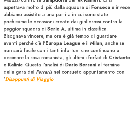
Marassi
contro la
Sampdoria
dell'ex
Ranieri
. Ci si
aspettava molto di più dalla squadra di
Fonseca
e invece
abbiamo assistito a una partita in cui sono state
pochissime le occasioni create dai giallorossi contro la
peggior squadra di
Serie A
, ultima in classifica.
Bisognava vincere, ma ora è già tempo di guardare
avanti perché c'è l'
Europa League
e il
Milan
, anche se
non sarà facile con i tanti infortuni che continuano a
decimare la rosa romanista, gli ultimi i forfait di
Cristante
e
Kalinic
. Questa l'analisi di
Dario Bersani
al termine
della gara del
Ferraris
nel consueto appuntamento con
'
Disappunti di Viaggio