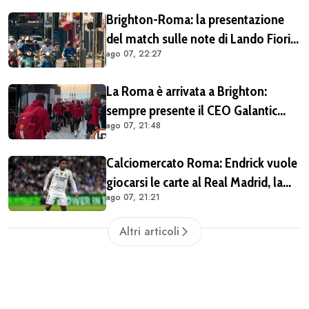
Brighton-Roma: la presentazione
del match sulle note di Lando Fiorini
ago 07, 22:27
(VIDEO)
La Roma è arrivata a Brighton:
sempre presente il CEO Galantic
ago 07, 21:48
(VIDEO)
Calciomercato Roma: Endrick vuole
giocarsi le carte al Real Madrid, la
ago 07, 21:21
pista si complica
Altri articoli