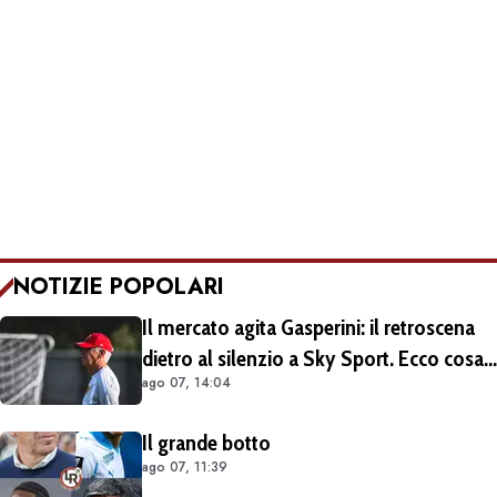
NOTIZIE POPOLARI
Il mercato agita Gasperini: il retroscena
dietro al silenzio a Sky Sport. Ecco cosa
ago 07, 14:04
è emerso dal meeting con la proprietà
Il grande botto
ago 07, 11:39