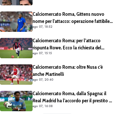
Calciomercato Roma, Gittens nuovo
nome per l'attacco: operazione fattibile
ago 07, 18:52
solo in prestito
Calciomercato Roma: per l’attacco
rispunta Rowe. Ecco la richiesta del
ago 07, 15:15
Bologna
Calciomercato Roma: oltre Nusa c'è
anche Martinelli
ago 07, 20:40
Calciomercato Roma, dalla Spagna: il
Real Madrid ha l'accordo per il prestito di
ago 07, 16:08
Endrick in Premier League