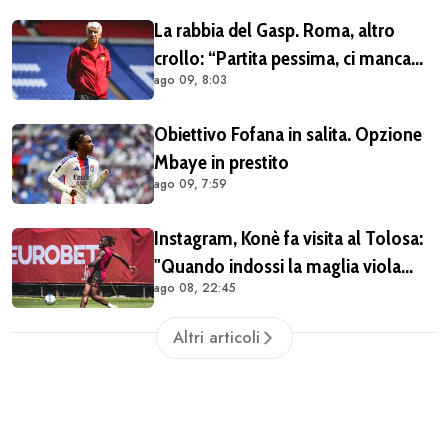
La rabbia del Gasp. Roma, altro
crollo: “Partita pessima, ci manca
ago 09, 8:03
qualcosa”
Obiettivo Fofana in salita. Opzione
Mbaye in prestito
ago 09, 7:59
Instagram, Konè fa visita al Tolosa:
"Quando indossi la maglia viola
ago 08, 22:45
diventi parte della famiglia. Era
importante tornare qui" (FOTO E
Altri articoli
VIDEO)