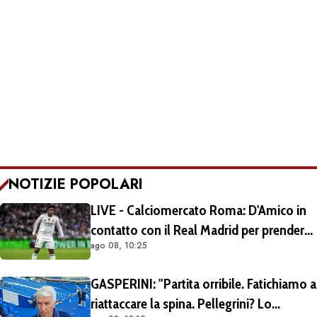
NOTIZIE POPOLARI
LIVE - Calciomercato Roma: D'Amico in
contatto con il Real Madrid per prendere
ago 08, 10:25
Endrick in prestito con diritto di riscatto.
Mezza Premier League sul brasiliano
GASPERINI: "Partita orribile. Fatichiamo a
riattaccare la spina. Pellegrini? Lo