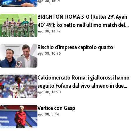
ago 08, 18:19
rivedremo in campo tra un mese.
Cessioni? Chiedete al CEO"
BRIGHTON-ROMA 3-0 (Rutter 29', Ayari
40' 49'): ko netto nell'ultimo match del
ago 08, 14:47
tour britannico (FOTO e VIDEO)
Rischio d'impresa capitolo quarto
ago 08, 10:36
Calciomercato Roma: i giallorossi hanno
seguito Fofana dal vivo almeno in due
ago 08, 13:20
occasioni. Costa 40/45 milioni
Vertice con Gasp
ago 08, 8:44