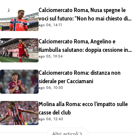
Calciomercato Roma, Nusa spegne le
voci sul futuro: "Non ho mai chiesto di
ago 06, 14:11
lasciare il Lipsia. I media possono scrivere
quello che vogliono"
Calciomercato Roma, Angelino e
Kumbulla salutano: doppia cessione in
ago 05, 19:54
Spagna
Calciomercato Roma: distanza non
siderale per Cacciamani
ago 06, 10:50
Molina alla Roma: ecco l'impatto sulle
casse del club
ago 06, 12:43
Altri articoli