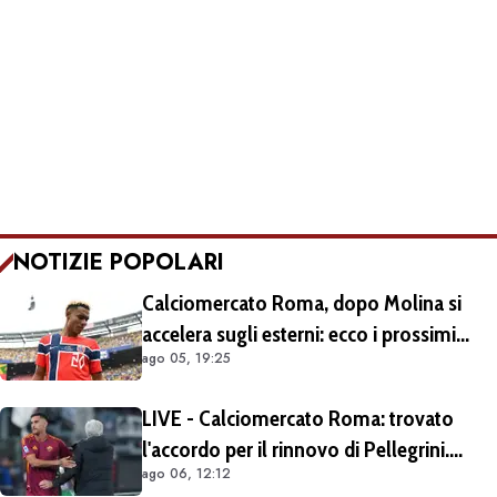
NOTIZIE POPOLARI
Calciomercato Roma, dopo Molina si
accelera sugli esterni: ecco i prossimi
ago 05, 19:25
obiettivi
LIVE - Calciomercato Roma: trovato
l'accordo per il rinnovo di Pellegrini.
ago 06, 12:12
Prolungamento di un solo anno