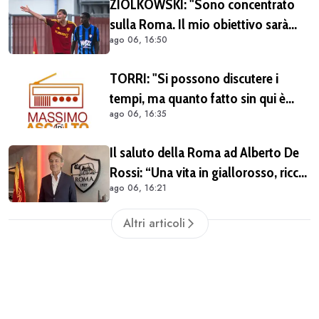
ZIOLKOWSKI: "Sono concentrato
sulla Roma. Il mio obiettivo sarà
ago 06, 16:50
giocare il più possibile. La
Champions? Un'emozione unica"
TORRI: "Si possono discutere i
tempi, ma quanto fatto sin qui è
ago 06, 16:35
giusto" - BALZANI: "Nonostante
Castro e Molina il mercato ad oggi è
Il saluto della Roma ad Alberto De
insufficiente"
Rossi: “Una vita in giallorosso, ricca
ago 06, 16:21
di successi. Grazie, Alberto”
Altri articoli