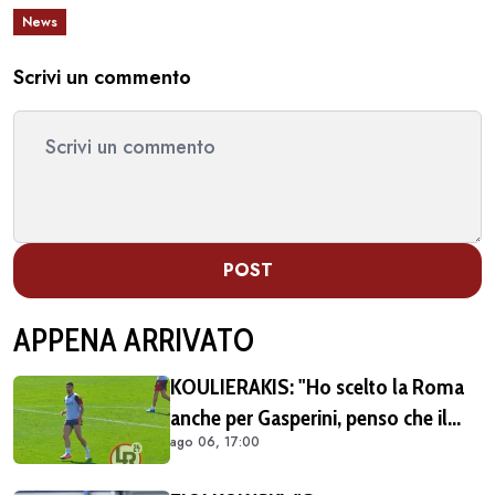
News
Scrivi un commento
POST
APPENA ARRIVATO
KOULIERAKIS: "Ho scelto la Roma
anche per Gasperini, penso che il
ago 06, 17:00
suo stile di gioco sia adatto alle mie
caratteristiche"