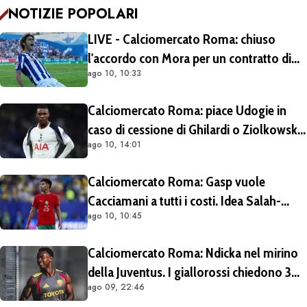
NOTIZIE POPOLARI
LIVE - Calciomercato Roma: chiuso
l'accordo con Mora per un contratto di
ago 10, 10:33
cinque anni. Mendes spinge per i
giallorossi nella trattativa con il Porto
Calciomercato Roma: piace Udogie in
caso di cessione di Ghilardi o Ziolkowski.
ago 10, 14:01
Il Tottenham alza il muro. Il giocatore ha
detto sì a Gasperini
Calciomercato Roma: Gasp vuole
Cacciamani a tutti i costi. Idea Salah-
ago 10, 10:45
Eddine come contropartita
Calciomercato Roma: Ndicka nel mirino
della Juventus. I giallorossi chiedono 30
ago 09, 22:46
milioni di euro