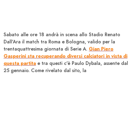
Sabato alle ore 18 andrà in scena allo Stadio Renato
Dall'Ara il match tra
Roma
e
Bologna
, valido per la
trentaquattresima giornata di
Serie A
.
Gian Piero
Gasperini sta recuperando diversi calciatori in vista di
questa partita
e tra questi c'è Paulo
Dybala
, assente dal
25 gennaio. Come rivelato dal sito, la