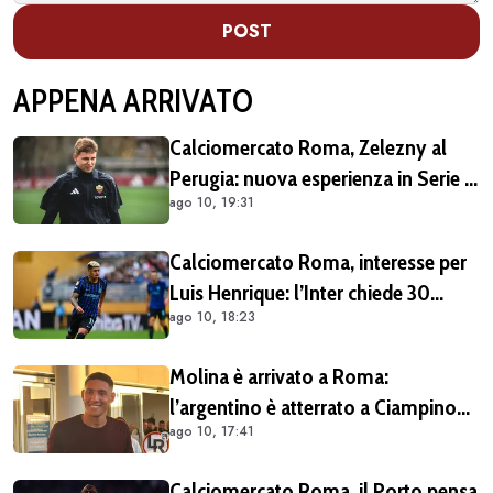
POST
APPENA ARRIVATO
Calciomercato Roma, Zelezny al
Perugia: nuova esperienza in Serie C
ago 10, 19:31
per il portiere
Calciomercato Roma, interesse per
Luis Henrique: l’Inter chiede 30
ago 10, 18:23
milioni
Molina è arrivato a Roma:
l’argentino è atterrato a Ciampino
ago 10, 17:41
(VIDEO)
Calciomercato Roma, il Porto pensa