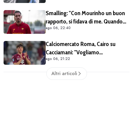
Smalling: "Con Mourinho un buon
rapporto, si fidava di me. Quando
ago 06, 22:40
mi criticò? Mi aveva dato la
mentalità di poter fare tutto, ma
Calciomercato Roma, Cairo su
avevo raggiunto il limite con gli
Cacciamani: "Vogliamo
antidolorifici"
ago 06, 21:22
assolutamente tenerlo". Distanza tra
i club sulla valutazione del
Altri articoli
giocatore