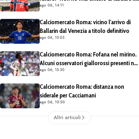
ago 06, 14:11
Lipsia". Giallorossi ancora al lavoro
sull'operazione
Calciomercato Roma: vicino l'arrivo di
Ballarin dal Venezia a titolo definitivo
ago 06, 15:03
Calciomercato Roma: Fofana nel mirino.
Alcuni osservatori giallorossi presenti nel
ago 06, 15:30
match di Champions con il Lione
Calciomercato Roma: distanza non
siderale per Cacciamani
ago 06, 10:50
Altri articoli