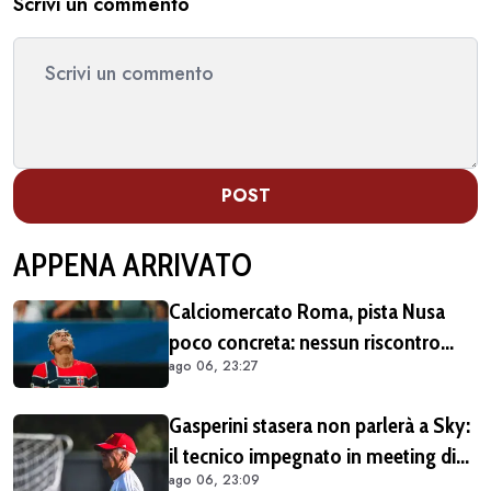
Scrivi un commento
POST
APPENA ARRIVATO
Calciomercato Roma, pista Nusa
poco concreta: nessun riscontro
ago 06, 23:27
positivo dal calciatore né dal Lipsia
Gasperini stasera non parlerà a Sky:
il tecnico impegnato in meeting di
ago 06, 23:09
mercato