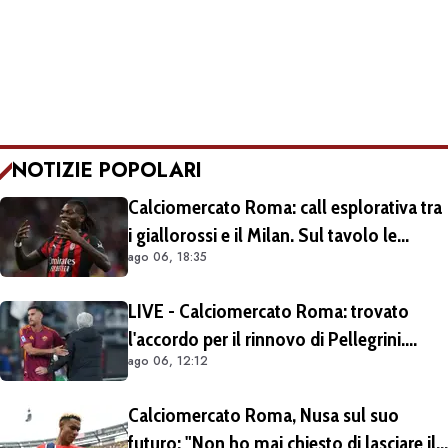
NOTIZIE POPOLARI
Calciomercato Roma: call esplorativa tra
i giallorossi e il Milan. Sul tavolo le
ago 06, 18:35
situazioni di Leao e Soulé
LIVE - Calciomercato Roma: trovato
l'accordo per il rinnovo di Pellegrini.
ago 06, 12:12
Prolungamento di un solo anno
Calciomercato Roma, Nusa sul suo
futuro: "Non ho mai chiesto di lasciare il