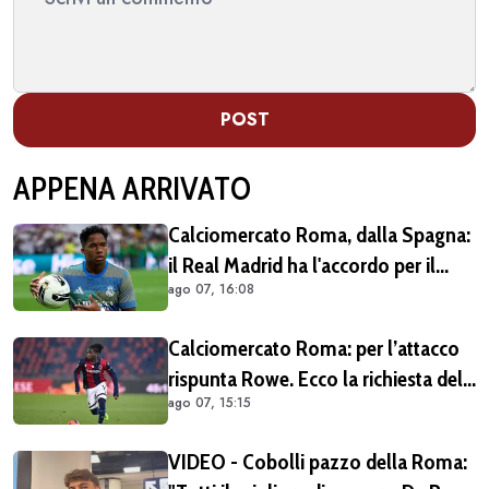
POST
APPENA ARRIVATO
Calciomercato Roma, dalla Spagna:
il Real Madrid ha l'accordo per il
ago 07, 16:08
prestito di Endrick in Premier League
Calciomercato Roma: per l’attacco
rispunta Rowe. Ecco la richiesta del
ago 07, 15:15
Bologna
VIDEO - Cobolli pazzo della Roma: