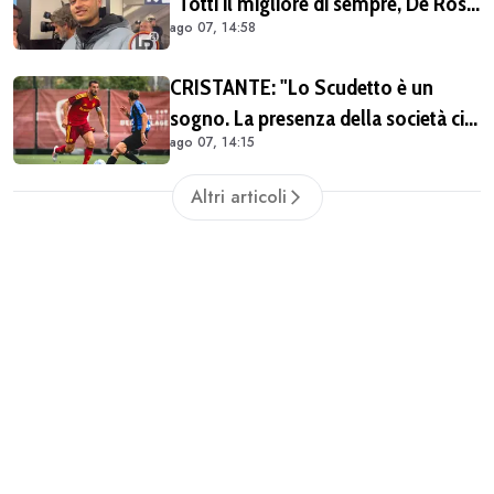
"Totti il migliore di sempre, De Rossi
ago 07, 14:58
il miglior centrocampista. È il club
più grande in Italia"
CRISTANTE: "Lo Scudetto è un
sogno. La presenza della società ci
ago 07, 14:15
dà una spinta anche sul mercato"
(VIDEO)
Altri articoli