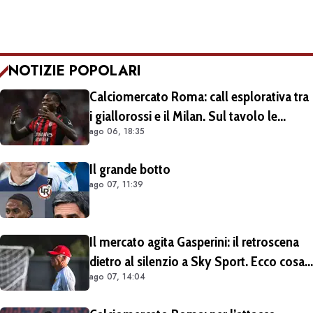
NOTIZIE POPOLARI
Calciomercato Roma: call esplorativa tra
i giallorossi e il Milan. Sul tavolo le
ago 06, 18:35
situazioni di Leao e Soulé
Il grande botto
ago 07, 11:39
Il mercato agita Gasperini: il retroscena
dietro al silenzio a Sky Sport. Ecco cosa
ago 07, 14:04
è emerso dal meeting con la proprietà