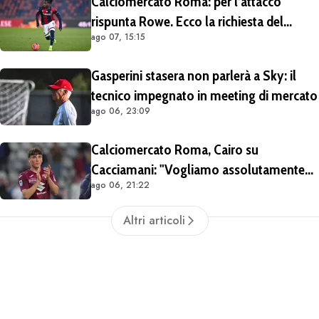
Calciomercato Roma: per l’attacco
rispunta Rowe. Ecco la richiesta del
ago 07, 15:15
Bologna
Gasperini stasera non parlerà a Sky: il
tecnico impegnato in meeting di mercato
ago 06, 23:09
Calciomercato Roma, Cairo su
Cacciamani: "Vogliamo assolutamente
ago 06, 21:22
tenerlo". Distanza tra i club sulla
valutazione del giocatore
Altri articoli