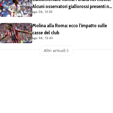
Alcuni osservatori giallorossi presenti nel
ago 06, 15:30
match di Champions con il Lione
Molina alla Roma: ecco l'impatto sulle
casse del club
ago 06, 12:43
Altri articoli