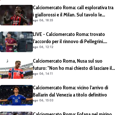
Calciomercato Roma: call esplorativa tra
i giallorossi e il Milan. Sul tavolo le
ago 06, 18:35
situazioni di Leao e Soulé
LIVE - Calciomercato Roma: trovato
l'accordo per il rinnovo di Pellegrini.
ago 06, 12:12
Prolungamento di un solo anno
Calciomercato Roma, Nusa sul suo
futuro: "Non ho mai chiesto di lasciare il
ago 06, 14:11
Lipsia". Giallorossi ancora al lavoro
sull'operazione
Calciomercato Roma: vicino l'arrivo di
Ballarin dal Venezia a titolo definitivo
ago 06, 15:03
Calciomercato Roma: Fofana nel mirino.