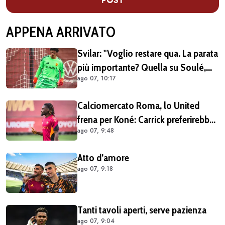
POST
APPENA ARRIVATO
Svilar: "Voglio restare qua. La parata
più importante? Quella su Soulé,
ago 07, 10:17
nel 2014, è stata importante per la
mia carriera"
Calciomercato Roma, lo United
frena per Koné: Carrick preferirebbe
ago 07, 9:48
altri profili
Atto d’amore
ago 07, 9:18
Tanti tavoli aperti, serve pazienza
ago 07, 9:04