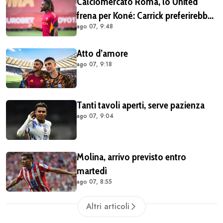
Calciomercato Roma, lo United
frena per Koné: Carrick preferirebbe
ago 07, 9:48
altri profili
Atto d’amore
ago 07, 9:18
Tanti tavoli aperti, serve pazienza
ago 07, 9:04
Molina, arrivo previsto entro
martedì
ago 07, 8:55
Altri articoli