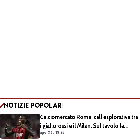
NOTIZIE POPOLARI
Calciomercato Roma: call esplorativa tra
i giallorossi e il Milan. Sul tavolo le
ago 06, 18:35
situazioni di Leao e Soulé