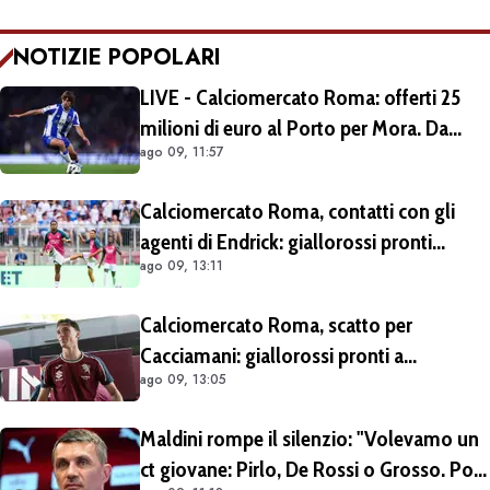
NOTIZIE POPOLARI
LIVE - Calciomercato Roma: offerti 25
milioni di euro al Porto per Mora. Da
ago 09, 11:57
escludere il prestito con diritto di riscatto.
Si lavora per trovare l'intesa
Calciomercato Roma, contatti con gli
agenti di Endrick: giallorossi pronti
ago 09, 13:11
all'affondo. Aston Villa forte sul
brasiliano
Calciomercato Roma, scatto per
Cacciamani: giallorossi pronti a
ago 09, 13:05
migliorare l'offerta da 15 milioni di euro
più percentuale sulla futura rivendita
Maldini rompe il silenzio: "Volevamo un
ct giovane: Pirlo, De Rossi o Grosso. Poi