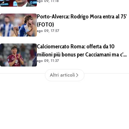
ago 09, 11:18
Malagò mi ha detto: «Pirlo non si può
prendere, decido io il Ct»"
Porto-Alverca: Rodrigo Mora entra al 75'
(FOTO)
ago 09, 17:57
Calciomercato Roma: offerta da 10
milioni più bonus per Cacciamani ma c'è
ago 09, 11:37
distanza, interesse anche dell'Inter.
Cherubini vicino al Benevento
Altri articoli