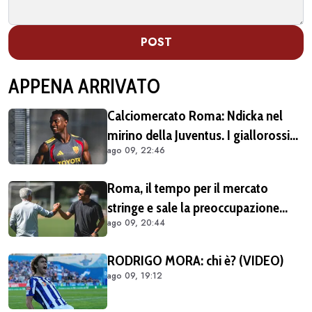
POST
APPENA ARRIVATO
Calciomercato Roma: Ndicka nel
mirino della Juventus. I giallorossi
ago 09, 22:46
chiedono 30 milioni di euro
Roma, il tempo per il mercato
stringe e sale la preoccupazione
ago 09, 20:44
della tifoseria: ancora troppe caselle
da riempire
RODRIGO MORA: chi è? (VIDEO)
ago 09, 19:12