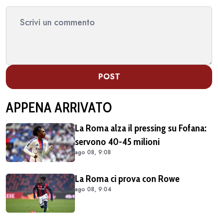
POST
APPENA ARRIVATO
La Roma alza il pressing su Fofana:
servono 40-45 milioni
ago 08, 9:08
La Roma ci prova con Rowe
ago 08, 9:04