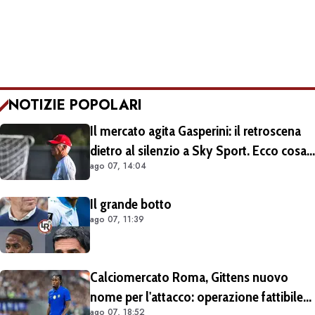
NOTIZIE POPOLARI
Il mercato agita Gasperini: il retroscena
dietro al silenzio a Sky Sport. Ecco cosa
ago 07, 14:04
è emerso dal meeting con la proprietà
Il grande botto
ago 07, 11:39
Calciomercato Roma, Gittens nuovo
nome per l'attacco: operazione fattibile
ago 07, 18:52