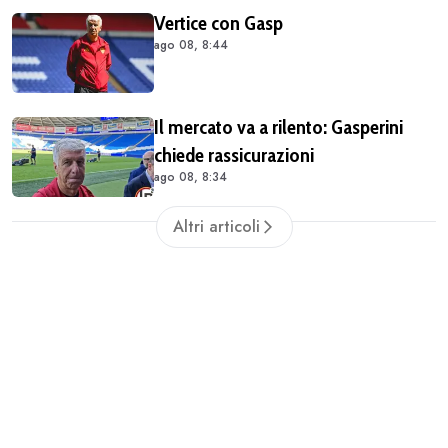
Vertice con Gasp
ago 08, 8:44
Il mercato va a rilento: Gasperini
chiede rassicurazioni
ago 08, 8:34
Altri articoli