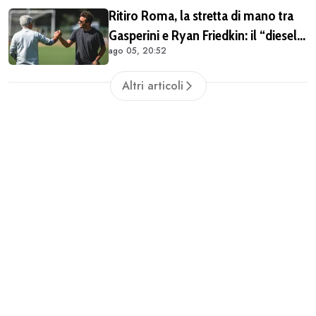
Ritiro Roma, la stretta di mano tra
Gasperini e Ryan Friedkin: il “diesel”
ago 05, 20:52
giallorosso ha iniziato a ingranare
Altri articoli