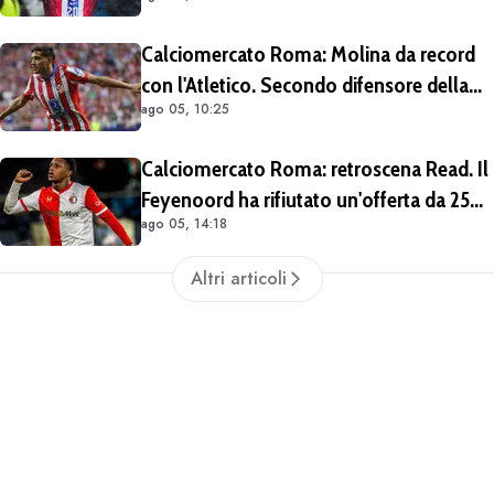
per Fofana
Calciomercato Roma: Molina da record
con l'Atletico. Secondo difensore della
ago 05, 10:25
Liga per gol e assist nelle ultime 4
stagioni
Calciomercato Roma: retroscena Read. Il
Feyenoord ha rifiutato un'offerta da 25
ago 05, 14:18
milioni di euro più 4 di bonus
Altri articoli