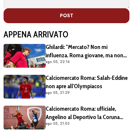
POST
APPENA ARRIVATO
Ghilardi: "Mercato? Non mi
influenza. Roma giovane, ma non
ago 05, 22:16
siamo alle prime armi"
Calciomercato Roma: Salah-Eddine
non apre all'Olympiacos
ago 05, 21:29
Calciomercato Roma: ufficiale,
Angelino al Deportivo la Coruna
ago 05, 21:03
(COMUNICATO)