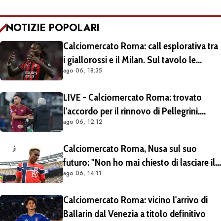
NOTIZIE POPOLARI
Calciomercato Roma: call esplorativa tra
i giallorossi e il Milan. Sul tavolo le
ago 06, 18:35
situazioni di Leao e Soulé
LIVE - Calciomercato Roma: trovato
l'accordo per il rinnovo di Pellegrini.
ago 06, 12:12
Prolungamento di un solo anno
Calciomercato Roma, Nusa sul suo
futuro: "Non ho mai chiesto di lasciare il
ago 06, 14:11
Lipsia". Giallorossi ancora al lavoro
sull'operazione
Calciomercato Roma: vicino l'arrivo di
Ballarin dal Venezia a titolo definitivo