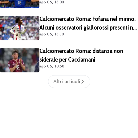
ago 06, 15:03
Calciomercato Roma: Fofana nel mirino.
Alcuni osservatori giallorossi presenti nel
ago 06, 15:30
match di Champions con il Lione
Calciomercato Roma: distanza non
siderale per Cacciamani
ago 06, 10:50
Altri articoli