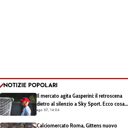
NOTIZIE POPOLARI
Il mercato agita Gasperini: il retroscena
dietro al silenzio a Sky Sport. Ecco cosa
ago 07, 14:04
è emerso dal meeting con la proprietà
Calciomercato Roma, Gittens nuovo