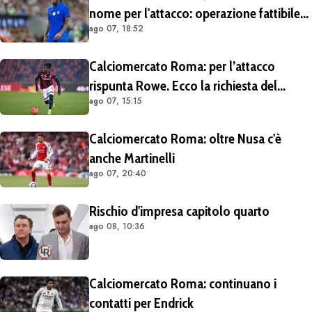
nome per l'attacco: operazione fattibile
ago 07, 18:52
solo in prestito
Calciomercato Roma: per l’attacco
rispunta Rowe. Ecco la richiesta del
ago 07, 15:15
Bologna
Calciomercato Roma: oltre Nusa c'è
anche Martinelli
ago 07, 20:40
Rischio d'impresa capitolo quarto
ago 08, 10:36
Calciomercato Roma: continuano i
contatti per Endrick