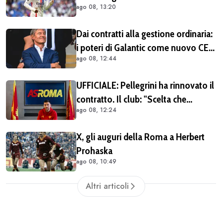
ago 08, 13:20
almeno in due occasioni. Costa
40/45 milioni
Dai contratti alla gestione ordinaria:
i poteri di Galantic come nuovo CEO
ago 08, 12:44
della Roma
UFFICIALE: Pellegrini ha rinnovato il
contratto. Il club: "Scelta che
ago 08, 12:24
testimonia condivisione della
visione sportiva e dei valori del
X, gli auguri della Roma a Herbert
progetto romanista"
Prohaska
ago 08, 10:49
Altri articoli