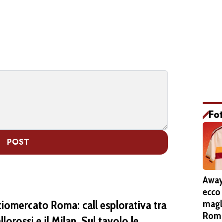
Fo
POST
Away
ecco
magl
ciomercato Roma: call esplorativa tra
Roma
allorossi e il Milan. Sul tavolo le