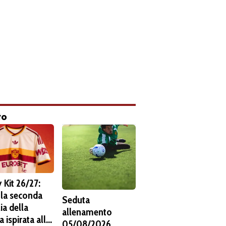
to
 Kit 26/27:
 la seconda
Seduta
ia della
allenamento
 ispirata alla
05/08/2026.