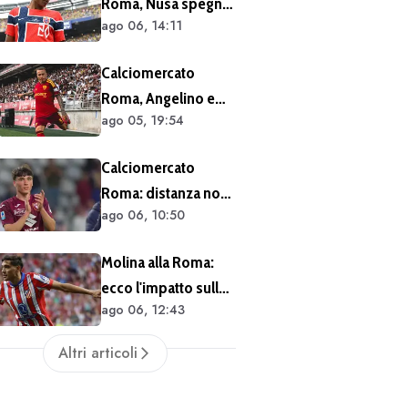
Roma, Nusa spegne
un solo anno
ago 06, 14:11
le voci sul futuro:
"Non ho mai chiesto
Calciomercato
di lasciare il Lipsia. I
Roma, Angelino e
media possono
ago 05, 19:54
Kumbulla salutano:
scrivere quello che
doppia cessione in
vogliono"
Calciomercato
Spagna
Roma: distanza non
ago 06, 10:50
siderale per
Cacciamani
Molina alla Roma:
ecco l'impatto sulle
ago 06, 12:43
casse del club
Altri articoli