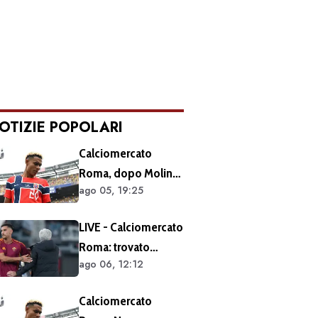
OTIZIE POPOLARI
Calciomercato
Roma, dopo Molina
ago 05, 19:25
si accelera sugli
esterni: ecco i
LIVE - Calciomercato
prossimi obiettivi
Roma: trovato
ago 06, 12:12
l'accordo per il
rinnovo di Pellegrini.
Calciomercato
Prolungamento di