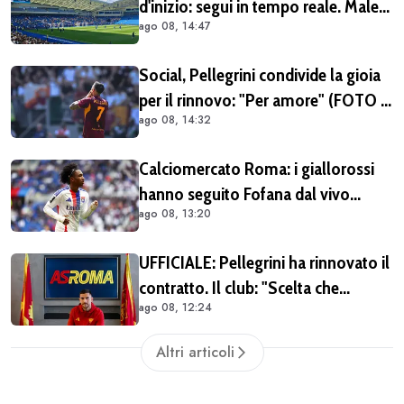
d'inizio: segui in tempo reale. Malen
ago 08, 14:47
titolare (FOTO)
Social, Pellegrini condivide la gioia
per il rinnovo: "Per amore" (FOTO e
ago 08, 14:32
VIDEO)
Calciomercato Roma: i giallorossi
hanno seguito Fofana dal vivo
ago 08, 13:20
almeno in due occasioni. Costa
40/45 milioni
UFFICIALE: Pellegrini ha rinnovato il
contratto. Il club: "Scelta che
ago 08, 12:24
testimonia condivisione della
visione sportiva e dei valori del
Altri articoli
progetto romanista"