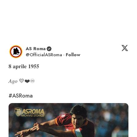
AS Roma
@
OfficialASRoma
·
Follow
𝟖 𝐚𝐩𝐫𝐢𝐥𝐞 𝟏𝟗𝟓𝟓

𝐴𝑔𝑜 💛❤️♾️

#ASRoma