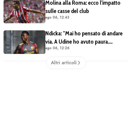
Molina alla Roma: ecco l'impatto
sulle casse del club
ago 06, 12:43
Ndicka: "Mai ho pensato di andare
via. A Udine ho avuto paura.
ago 06, 12:26
Pellegrini? Lo aspettiamo a braccia
aperte"
Altri articoli