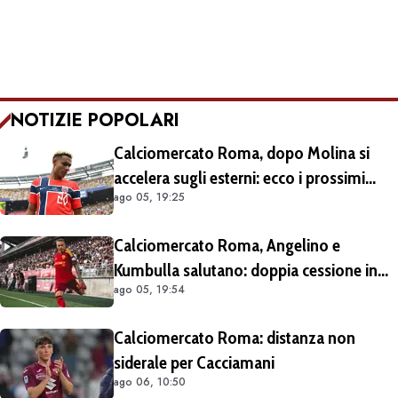
NOTIZIE POPOLARI
Calciomercato Roma, dopo Molina si
accelera sugli esterni: ecco i prossimi
ago 05, 19:25
obiettivi
Calciomercato Roma, Angelino e
Kumbulla salutano: doppia cessione in
ago 05, 19:54
Spagna
Calciomercato Roma: distanza non
siderale per Cacciamani
ago 06, 10:50