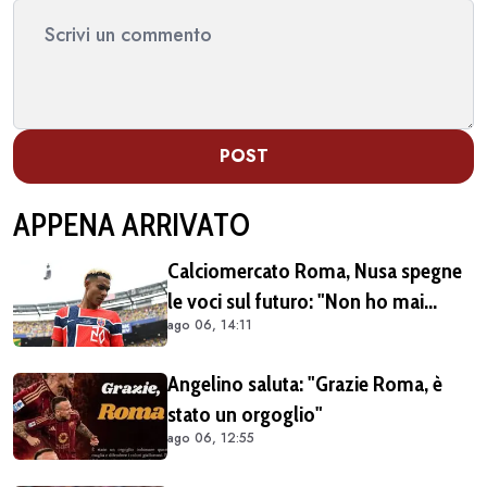
POST
APPENA ARRIVATO
Calciomercato Roma, Nusa spegne
le voci sul futuro: "Non ho mai
ago 06, 14:11
chiesto di lasciare il Lipsia. I media
possono scrivere quello che
Angelino saluta: "Grazie Roma, è
vogliono"
stato un orgoglio"
ago 06, 12:55