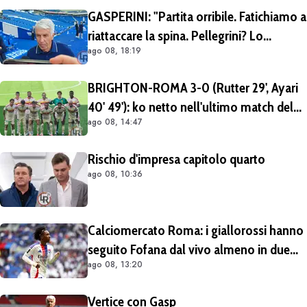
Mezza Premier League sul brasiliano
GASPERINI: "Partita orribile. Fatichiamo a
riattaccare la spina. Pellegrini? Lo
ago 08, 18:19
rivedremo in campo tra un mese.
Cessioni? Chiedete al CEO"
BRIGHTON-ROMA 3-0 (Rutter 29', Ayari
40' 49'): ko netto nell'ultimo match del
ago 08, 14:47
tour britannico (FOTO e VIDEO)
Rischio d'impresa capitolo quarto
ago 08, 10:36
Calciomercato Roma: i giallorossi hanno
seguito Fofana dal vivo almeno in due
ago 08, 13:20
occasioni. Costa 40/45 milioni
Vertice con Gasp