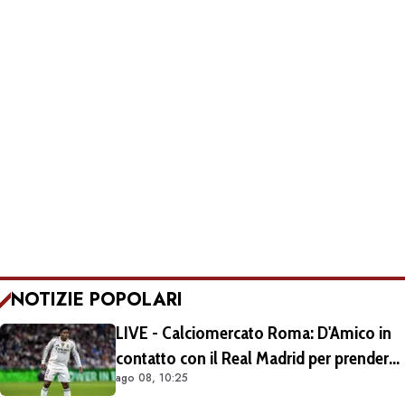
NOTIZIE POPOLARI
LIVE - Calciomercato Roma: D'Amico in
contatto con il Real Madrid per prendere
ago 08, 10:25
Endrick in prestito con diritto di riscatto.