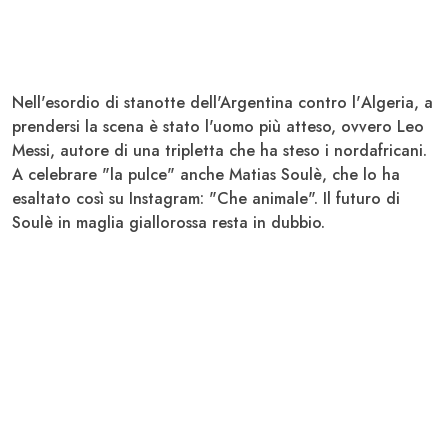
Nell'esordio di stanotte dell'A
rgentina
contro l'
Algeria
, a
prendersi la scena è stato l'uomo più atteso, ovvero
Leo
Messi,
autore di una tripletta che ha steso i nordafricani.
A celebrare "la pulce" anche
Matias Soulè, c
he lo ha
esaltato così su Instagram: "Che animale". Il futuro di
Soulè in maglia giallorossa resta in dubbio.