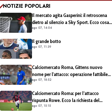
NOTIZIE POPOLARI
Il mercato agita Gasperini: il retroscena
dietro al silenzio a Sky Sport. Ecco cosa
ago 07, 14:04
è emerso dal meeting con la proprietà
Il grande botto
ago 07, 11:39
Calciomercato Roma, Gittens nuovo
nome per l'attacco: operazione fattibile
ago 07, 18:52
solo in prestito
Calciomercato Roma: per l’attacco
rispunta Rowe. Ecco la richiesta del
ago 07, 15:15
Bologna