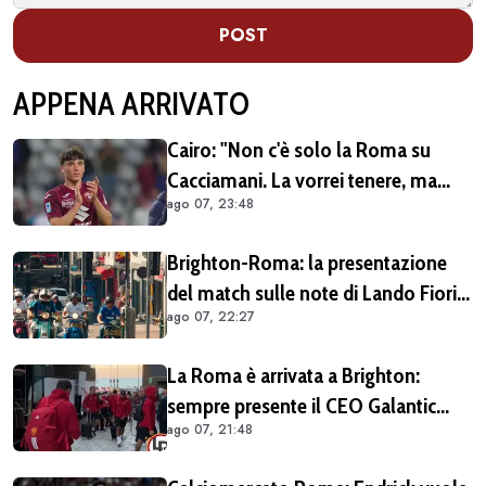
POST
APPENA ARRIVATO
Cairo: "Non c'è solo la Roma su
Cacciamani. La vorrei tenere, ma
ago 07, 23:48
vediamo"
Brighton-Roma: la presentazione
del match sulle note di Lando Fiorini
ago 07, 22:27
(VIDEO)
La Roma è arrivata a Brighton:
sempre presente il CEO Galantic
ago 07, 21:48
(VIDEO)