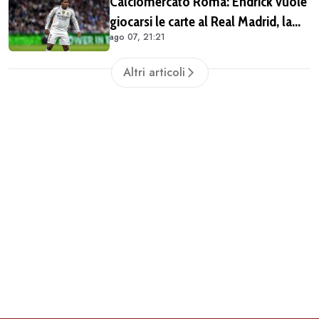
Calciomercato Roma: Endrick vuole
giocarsi le carte al Real Madrid, la
ago 07, 21:21
pista si complica
Altri articoli