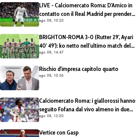
LIVE - Calciomercato Roma: D'Amico in
contatto con il Real Madrid per prendere
ago 08, 10:25
Endrick in prestito con diritto di riscatto.
Mezza Premier League sul brasiliano
BRIGHTON-ROMA 3-0 (Rutter 29', Ayari
40' 49'): ko netto nell'ultimo match del
ago 08, 14:47
tour britannico (FOTO e VIDEO)
Rischio d'impresa capitolo quarto
ago 08, 10:36
Calciomercato Roma: i giallorossi hanno
seguito Fofana dal vivo almeno in due
ago 08, 13:20
occasioni. Costa 40/45 milioni
Vertice con Gasp