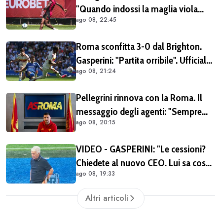
"Quando indossi la maglia viola
ago 08, 22:45
diventi parte della famiglia. Era
importante tornare qui" (FOTO E
Roma sconfitta 3-0 dal Brighton.
VIDEO)
Gasperini: "Partita orribile". Ufficiale
ago 08, 21:24
il rinnovo di Pellegrini
Pellegrini rinnova con la Roma. Il
messaggio degli agenti: "Sempre
ago 08, 20:15
orgogliosi di essere al tuo fianco"
(FOTO)
VIDEO - GASPERINI: "Le cessioni?
Chiedete al nuovo CEO. Lui sa cosa
ago 08, 19:33
può fare la Roma"
Altri articoli