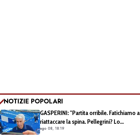
NOTIZIE POPOLARI
GASPERINI: "Partita orribile. Fatichiamo a
riattaccare la spina. Pellegrini? Lo
ago 08, 18:19
rivedremo in campo tra un mese.
Cessioni? Chiedete al CEO"