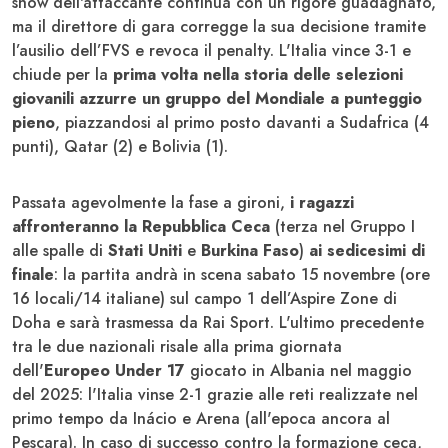
show dell'attaccante continua con un rigore guadagnato,
ma il direttore di gara corregge la sua decisione tramite
l’ausilio dell’FVS e revoca il penalty. L'Italia vince 3-1 e
chiude per la
prima volta nella storia delle selezioni
giovanili azzurre un gruppo del Mondiale a punteggio
pieno
, piazzandosi al primo posto davanti a Sudafrica (4
punti), Qatar (2) e Bolivia (1).
Passata agevolmente la fase a gironi,
i ragazzi
affronteranno la Repubblica Ceca
(terza nel Gruppo I
alle spalle di
Stati Uniti
e
Burkina Faso
)
ai sedicesimi di
finale
: la partita andrà in scena sabato 15 novembre (ore
16 locali/14 italiane) sul campo 1 dell’Aspire Zone di
Doha e sarà trasmessa da Rai Sport. L'ultimo precedente
tra le due nazionali risale alla prima giornata
dell'
Europeo Under 17
giocato in Albania nel maggio
del 2025: l'Italia vinse 2-1 grazie alle reti realizzate nel
primo tempo da Inácio e Arena (all'epoca ancora al
Pescara). In caso di successo contro la formazione ceca,