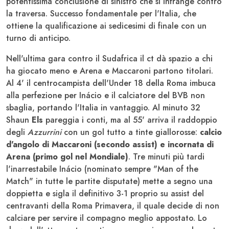
potentissima conclusione di sinistro che si infrange contro
la traversa. Successo fondamentale per l'Italia, che
ottiene la qualificazione ai sedicesimi di finale con un
turno di anticipo.
Nell'ultima gara contro il Sudafrica il ct dà spazio a chi
ha giocato meno e Arena e Maccaroni partono titolari.
Al 4' il centrocampista dell'Under 18 della Roma imbuca
alla perfezione per Inácio e il calciatore del BVB non
sbaglia, portando l'Italia in vantaggio. Al minuto 32
Shaun
Els
pareggia i conti, ma al 55' arriva il raddoppio
degli
Azzurrini
con un gol tutto a tinte giallorosse:
calcio
d'angolo di Maccaroni (secondo assist) e incornata di
Arena (primo gol nel Mondiale)
. Tre minuti più tardi
l'inarrestabile Inácio (nominato sempre "Man of the
Match" in tutte le partite disputate) mette a segno una
doppietta e sigla il definitivo 3-1 proprio su assist del
centravanti della Roma Primavera, il quale decide di non
calciare per servire il compagno meglio appostato. Lo