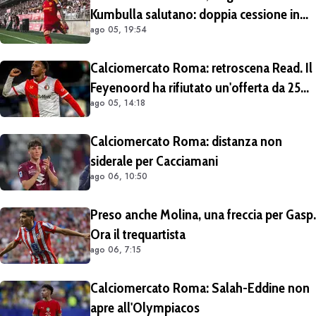
Kumbulla salutano: doppia cessione in
ago 05, 19:54
Spagna
Calciomercato Roma: retroscena Read. Il
Feyenoord ha rifiutato un'offerta da 25
ago 05, 14:18
milioni di euro più 4 di bonus
Calciomercato Roma: distanza non
siderale per Cacciamani
ago 06, 10:50
Preso anche Molina, una freccia per Gasp.
Ora il trequartista
ago 06, 7:15
Calciomercato Roma: Salah-Eddine non
apre all'Olympiacos