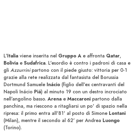
L'
Italia
viene inserita nel
Gruppo A
e affronta
Qatar
,
Bolivia
e
Sudafrica
. L'esordio è contro i padroni di casa e
gli
Azzurrini
partono con il piede giusto: vittoria per 0-1
grazie alla rete realizzata dal fantasista del Borussia
Dortmund
Samuele
Inácio
(figlio dell'ex centravanti del
Napoli Inácio
Piá
) al minuto 19 con un destro incrociato
nell’angolino basso.
Arena
e
Maccaroni
partono dalla
panchina, ma riescono a ritagliarsi un po' di spazio nella
ripresa: il primo entra all'81' al posto di Simone
Lontani
(Milan), mentre il secondo al 62' per Andrea
Luongo
(Torino).