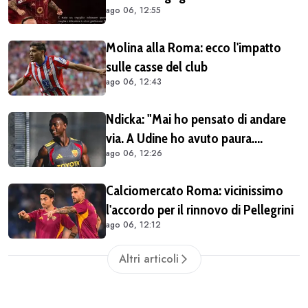
ago 06, 12:55
Molina alla Roma: ecco l'impatto
sulle casse del club
ago 06, 12:43
Ndicka: "Mai ho pensato di andare
via. A Udine ho avuto paura.
ago 06, 12:26
Pellegrini? Lo aspettiamo a braccia
aperte"
Calciomercato Roma: vicinissimo
l'accordo per il rinnovo di Pellegrini
ago 06, 12:12
Altri articoli