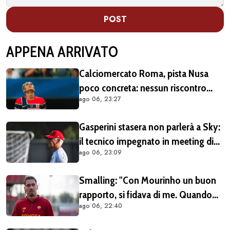
POST
APPENA ARRIVATO
Calciomercato Roma, pista Nusa
poco concreta: nessun riscontro
ago 06, 23:27
positivo dal calciatore né dal Lipsia
Gasperini stasera non parlerà a Sky:
il tecnico impegnato in meeting di
ago 06, 23:09
mercato
Smalling: "Con Mourinho un buon
rapporto, si fidava di me. Quando
ago 06, 22:40
mi criticò? Mi aveva dato la
mentalità di poter fare tutto, ma