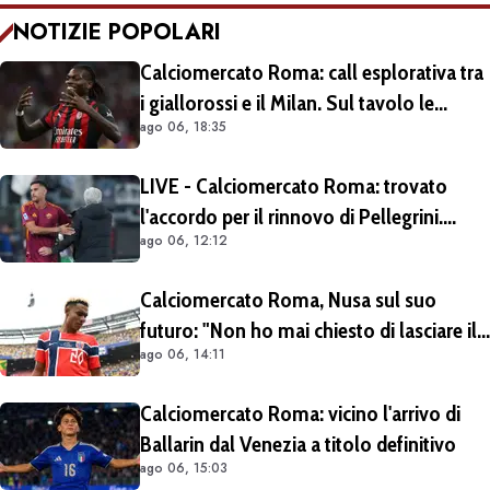
NOTIZIE POPOLARI
Calciomercato Roma: call esplorativa tra
i giallorossi e il Milan. Sul tavolo le
ago 06, 18:35
situazioni di Leao e Soulé
LIVE - Calciomercato Roma: trovato
l'accordo per il rinnovo di Pellegrini.
ago 06, 12:12
Prolungamento di un solo anno
Calciomercato Roma, Nusa sul suo
futuro: "Non ho mai chiesto di lasciare il
ago 06, 14:11
Lipsia". Giallorossi ancora al lavoro
sull'operazione
Calciomercato Roma: vicino l'arrivo di
Ballarin dal Venezia a titolo definitivo
ago 06, 15:03