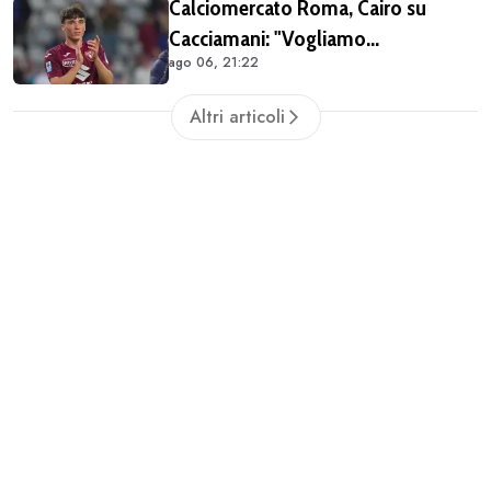
Calciomercato Roma, Cairo su
avevo raggiunto il limite con gli
Cacciamani: "Vogliamo
antidolorifici"
ago 06, 21:22
assolutamente tenerlo". Distanza tra
i club sulla valutazione del
Altri articoli
giocatore