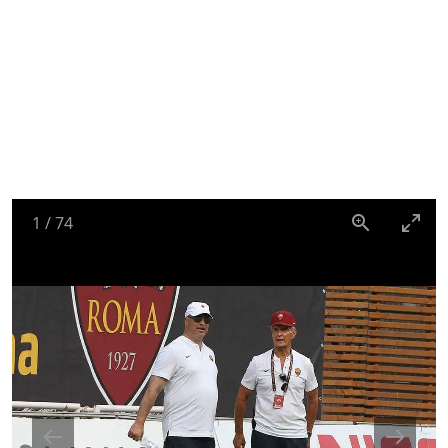
1
/
74