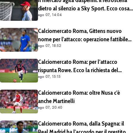
dietro al silenzio a Sky Sport. Ecco cosa
ago 07, 14:04
è emerso dal meeting con la proprietà
Calciomercato Roma, Gittens nuovo
nome per l'attacco: operazione fattibile
ago 07, 18:52
solo in prestito
Calciomercato Roma: per l’attacco
rispunta Rowe. Ecco la richiesta del
ago 07, 15:15
Bologna
Calciomercato Roma: oltre Nusa c'è
anche Martinelli
ago 07, 20:40
Calciomercato Roma, dalla Spagna: il
Real Madrid ha l'accordo per il prestito di