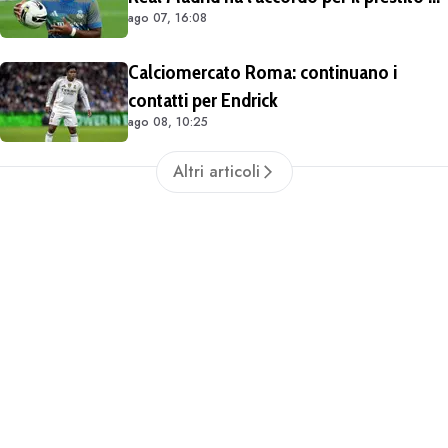
ago 07, 16:08
Endrick in Premier League
Calciomercato Roma: continuano i
contatti per Endrick
ago 08, 10:25
Altri articoli