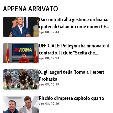
APPENA ARRIVATO
Dai contratti alla gestione ordinaria:
i poteri di Galantic come nuovo CEO
ago 08, 12:44
della Roma
UFFICIALE: Pellegrini ha rinnovato il
contratto. Il club: "Scelta che
ago 08, 12:24
testimonia condivisione della
visione sportiva e dei valori del
X, gli auguri della Roma a Herbert
progetto romanista"
Prohaska
ago 08, 10:49
Rischio d'impresa capitolo quarto
ago 08, 10:36