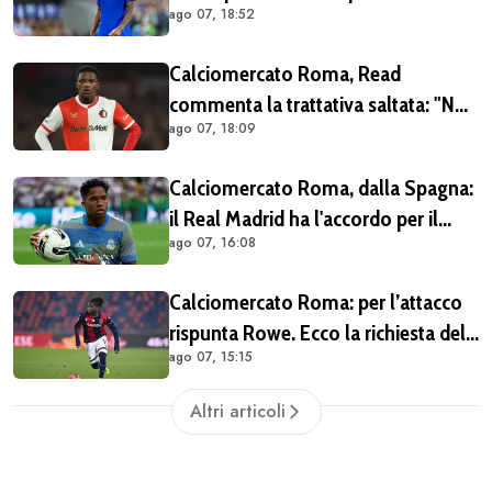
ago 07, 18:52
fattibile solo in prestito
Calciomercato Roma, Read
commenta la trattativa saltata: "Non
ago 07, 18:09
dovevo per forza lasciare il
Feyenoord. Giochiamo la
Calciomercato Roma, dalla Spagna:
Champions e ho ancora da imparare
il Real Madrid ha l'accordo per il
qui" (VIDEO)
ago 07, 16:08
prestito di Endrick in Premier League
Calciomercato Roma: per l’attacco
rispunta Rowe. Ecco la richiesta del
ago 07, 15:15
Bologna
Altri articoli