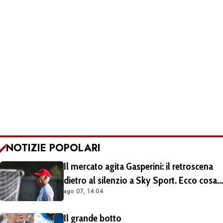
NOTIZIE POPOLARI
Il mercato agita Gasperini: il retroscena
dietro al silenzio a Sky Sport. Ecco cosa
ago 07, 14:04
è emerso dal meeting con la proprietà
Il grande botto