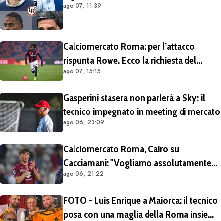
ago 07, 11:39
Calciomercato Roma: per l’attacco
rispunta Rowe. Ecco la richiesta del
ago 07, 15:15
Bologna
Gasperini stasera non parlerà a Sky: il
tecnico impegnato in meeting di mercato
ago 06, 23:09
Calciomercato Roma, Cairo su
Cacciamani: "Vogliamo assolutamente
ago 06, 21:22
tenerlo". Distanza tra i club sulla
valutazione del giocatore
FOTO - Luis Enrique a Maiorca: il tecnico
posa con una maglia della Roma insieme