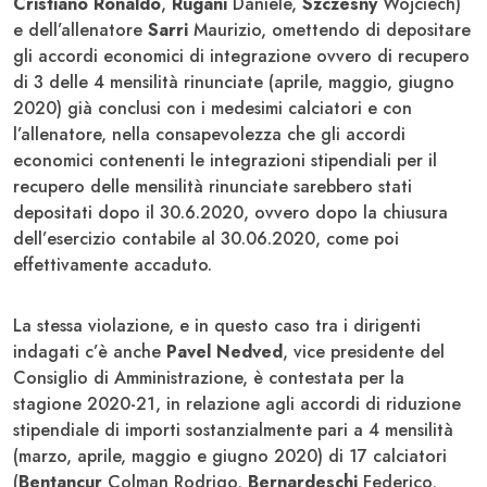
Cristiano Ronaldo
,
Rugani
Daniele,
Szczesny
Wojciech)
e dell’allenatore
Sarri
Maurizio, omettendo di depositare
gli accordi economici di integrazione ovvero di recupero
di 3 delle 4 mensilità rinunciate (aprile, maggio, giugno
2020) già conclusi con i medesimi calciatori e con
l’allenatore, nella consapevolezza che gli accordi
economici contenenti le integrazioni stipendiali per il
recupero delle mensilità rinunciate sarebbero stati
depositati dopo il 30.6.2020, ovvero dopo la chiusura
dell’esercizio contabile al 30.06.2020, come poi
effettivamente accaduto.
La stessa violazione, e in questo caso tra i dirigenti
indagati c’è anche
Pavel Nedved
, vice presidente del
Consiglio di Amministrazione, è contestata per la
stagione 2020-21, in relazione agli accordi di riduzione
stipendiale di importi sostanzialmente pari a 4 mensilità
(marzo, aprile, maggio e giugno 2020) di 17 calciatori
(
Bentancur
Colman Rodrigo,
Bernardeschi
Federico,