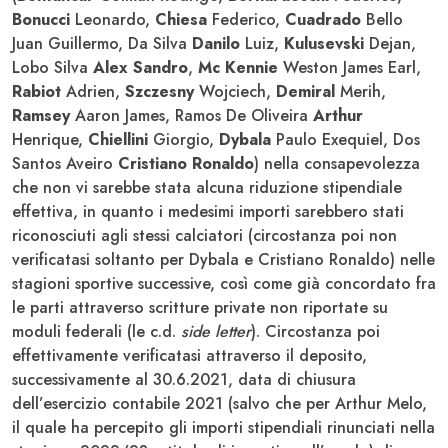
Bonucci
Leonardo,
Chiesa
Federico,
Cuadrado
Bello
Juan Guillermo, Da Silva
Danilo
Luiz,
Kulusevski
Dejan,
Lobo Silva
Alex Sandro
,
Mc Kennie
Weston James Earl,
Rabiot
Adrien,
Szczesny
Wojciech,
Demiral
Merih,
Ramsey
Aaron James, Ramos De Oliveira
Arthur
Henrique,
Chiellini
Giorgio,
Dybala
Paulo Exequiel, Dos
Santos Aveiro
Cristiano Ronaldo
) nella consapevolezza
che non vi sarebbe stata alcuna riduzione stipendiale
effettiva, in quanto i medesimi importi sarebbero stati
riconosciuti agli stessi calciatori (circostanza poi non
verificatasi soltanto per Dybala e Cristiano Ronaldo) nelle
stagioni sportive successive, così come già concordato fra
le parti attraverso scritture private non riportate su
moduli federali (le c.d.
side letter
). Circostanza poi
effettivamente verificatasi attraverso il deposito,
successivamente al 30.6.2021, data di chiusura
dell’esercizio contabile 2021 (salvo che per Arthur Melo,
il quale ha percepito gli importi stipendiali rinunciati nella