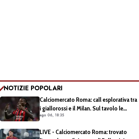
NOTIZIE POPOLARI
Calciomercato Roma: call esplorativa tra
i giallorossi e il Milan. Sul tavolo le
ago 06, 18:35
situazioni di Leao e Soulé
LIVE - Calciomercato Roma: trovato