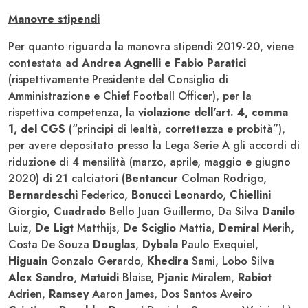
Manovre stipendi
Per quanto riguarda la manovra stipendi 2019-20, viene
contestata ad
Andrea Agnelli e Fabio Paratici
(rispettivamente Presidente del Consiglio di
Amministrazione e Chief Football Officer), per la
rispettiva competenza, la
violazione dell’art. 4, comma
1, del CGS
(“principi di lealtà, correttezza e probità”),
per avere depositato presso la Lega Serie A gli accordi di
riduzione di 4 mensilità (marzo, aprile, maggio e giugno
2020) di 21 calciatori (
Bentancur
Colman Rodrigo,
Bernardeschi
Federico,
Bonucci
Leonardo,
Chiellini
Giorgio,
Cuadrado
Bello Juan Guillermo, Da Silva
Danilo
Luiz,
De Ligt
Matthijs,
De Sciglio
Mattia,
Demiral
Merih,
Costa De Souza
Douglas
,
Dybala
Paulo Exequiel,
Higuain
Gonzalo Gerardo,
Khedira
Sami, Lobo Silva
Alex Sandro
,
Matuidi
Blaise,
Pjanic
Miralem,
Rabiot
Adrien,
Ramsey
Aaron James, Dos Santos Aveiro