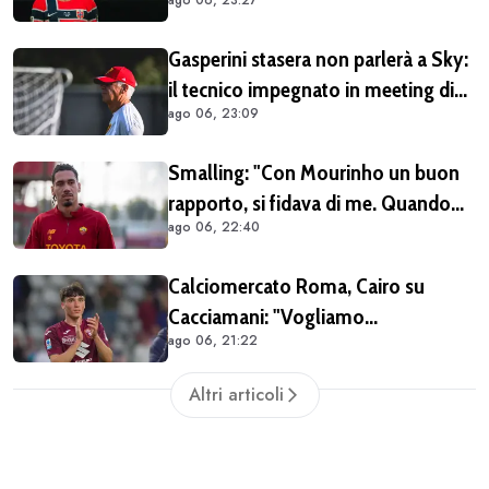
positivo dal calciatore né dal Lipsia
Gasperini stasera non parlerà a Sky:
il tecnico impegnato in meeting di
ago 06, 23:09
mercato
Smalling: "Con Mourinho un buon
rapporto, si fidava di me. Quando
ago 06, 22:40
mi criticò? Mi aveva dato la
mentalità di poter fare tutto, ma
Calciomercato Roma, Cairo su
avevo raggiunto il limite con gli
Cacciamani: "Vogliamo
antidolorifici"
ago 06, 21:22
assolutamente tenerlo". Distanza tra
i club sulla valutazione del
Altri articoli
giocatore