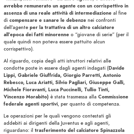
avrebbe remunerato un agente con un corrispettivo in
assenza di una reale attività di intermediazione
al fine
di
compensare e sanare le debenze
nei confronti
dell’agente
per la trattativa di un altro calciatore
all’epoca dei fatti minorenne
o “giovane di serie” (per il
quale quindi non poteva essere pattuito alcun
corrispettivo).
Al riguardo, copia degli atti istruttori relativi alle
condotte poste in essere dagli agenti indagati (
Davide
Lippi, Gabriele Giuffrida, Giorgio Parretti, Antonio
Rebesco, Luca Ariatti, Silvio Pagliari, Giuseppe Galli,
Michele Fioravanti, Luca Puccinelli, Tullio Tinti,
Vincenzo Morabito)
è stata trasmessa alla
Commissione
federale agenti sportivi
, per quanto di competenza.
Le operazioni per le quali vengono contestati gli
addebiti ai dirigenti della Juventus e agli agenti,
riguardano: il
trasferimento del calciatore
Spinazzola