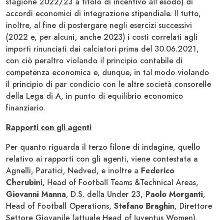
stagione 2022/23 a titolo di incentivo all’esodo) di
accordi economici di integrazione stipendiale. Il tutto,
inoltre, al fine di postergare negli esercizi successivi
(2022 e, per alcuni, anche 2023) i costi correlati agli
importi rinunciati dai calciatori prima del 30.06.2021,
con ciò peraltro violando il principio contabile di
competenza economica e, dunque, in tal modo violando
il principio di par condicio con le altre società consorelle
della Lega di A, in punto di equilibrio economico
finanziario.
Rapporti con gli agenti
Per quanto riguarda il terzo filone di indagine, quello
relativo ai rapporti con gli agenti, viene contestata a
Agnelli, Paratici, Nedved, e inoltre a
Federico
Cherubini
, Head of Football Teams &Technical Areas,
Giovanni Manna
, D.S. della Under 23,
Paolo Morganti
,
Head of Football Operations,
Stefano Braghin
, Direttore
Settore Giovanile (attuale Head of Juventus Women),