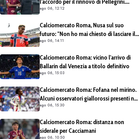
l'accordo per il rinnovo di Pellegrini.
ago 06, 12:12
Prolungamento di un solo anno
Calciomercato Roma, Nusa sul suo
futuro: "Non ho mai chiesto di lasciare il
ago 06, 14:11
Lipsia". Giallorossi ancora al lavoro
sull'operazione
Calciomercato Roma: vicino l'arrivo di
Ballarin dal Venezia a titolo definitivo
ago 06, 15:03
Calciomercato Roma: Fofana nel mirino.
Alcuni osservatori giallorossi presenti nel
ago 06, 15:30
match di Champions con il Lione
Calciomercato Roma: distanza non
siderale per Cacciamani
ago 06, 10:50