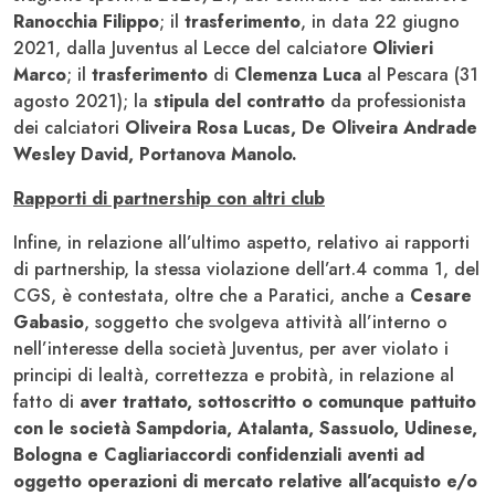
Ranocchia Filippo
; il
trasferimento
, in data 22 giugno
2021, dalla Juventus al Lecce del calciatore
Olivieri
Marco
; il
trasferimento
di
Clemenza Luca
al Pescara (31
agosto 2021); la
stipula del contratto
da professionista
dei calciatori
Oliveira Rosa Lucas, De Oliveira Andrade
Wesley David, Portanova Manolo.
Rapporti di partnership con altri club
Infine, in relazione all’ultimo aspetto, relativo ai rapporti
di partnership, la stessa violazione dell’art.4 comma 1, del
CGS, è contestata, oltre che a Paratici, anche a
Cesare
Gabasio
, soggetto che svolgeva attività all’interno o
nell’interesse della società Juventus, per aver violato i
principi di lealtà, correttezza e probità, in relazione al
fatto di
aver trattato, sottoscritto o comunque pattuito
con le società
Sampdoria, Atalanta, Sassuolo, Udinese,
Bologna e Cagliari
accordi confidenziali aventi ad
oggetto operazioni di mercato relative all’acquisto e/o