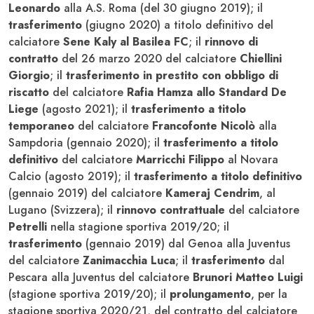
Leonardo
alla A.S. Roma (del 30 giugno 2019); il
trasferimento
(giugno 2020) a titolo definitivo del
calciatore
Sene Kaly al Basilea FC
; il
rinnovo di
contratto
del 26 marzo 2020 del calciatore
Chiellini
Giorgio
; il
trasferimento in prestito con obbligo di
riscatto
del calciatore
Rafia Hamza allo Standard De
Liege
(agosto 2021); il
trasferimento a titolo
temporaneo
del calciatore
Francofonte Nicolò
alla
Sampdoria (gennaio 2020); il
trasferimento a titolo
definitivo
del calciatore
Marricchi Filippo
al Novara
Calcio (agosto 2019); il
trasferimento a titolo definitivo
(gennaio 2019) del calciatore
Kameraj Cendrim
, al
Lugano (Svizzera); il
rinnovo contrattuale
del calciatore
Petrelli
nella stagione sportiva 2019/20; il
trasferimento
(gennaio 2019) dal Genoa alla Juventus
del calciatore
Zanimacchia Luca
; il
trasferimento
dal
Pescara alla Juventus del calciatore
Brunori Matteo Luigi
(stagione sportiva 2019/20); il
prolungamento
, per la
stagione sportiva 2020/21, del contratto del calciatore