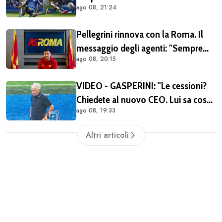
ago 08, 21:24
il rinnovo di Pellegrini
Pellegrini rinnova con la Roma. Il
messaggio degli agenti: "Sempre
ago 08, 20:15
orgogliosi di essere al tuo fianco"
(FOTO)
VIDEO - GASPERINI: "Le cessioni?
Chiedete al nuovo CEO. Lui sa cosa
ago 08, 19:33
può fare la Roma"
Altri articoli