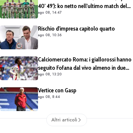
40' 49'): ko netto nell'ultimo match del
ago 08, 14:47
tour britannico (FOTO e VIDEO)
Rischio d'impresa capitolo quarto
ago 08, 10:36
Calciomercato Roma: i giallorossi hanno
seguito Fofana dal vivo almeno in due
ago 08, 13:20
occasioni. Costa 40/45 milioni
Vertice con Gasp
ago 08, 8:44
Altri articoli