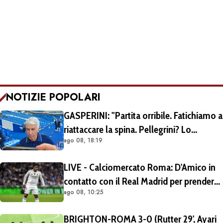
NOTIZIE POPOLARI
GASPERINI: "Partita orribile. Fatichiamo a
riattaccare la spina. Pellegrini? Lo
ago 08, 18:19
rivedremo in campo tra un mese.
Cessioni? Chiedete al CEO"
LIVE - Calciomercato Roma: D'Amico in
contatto con il Real Madrid per prendere
ago 08, 10:25
Endrick in prestito con diritto di riscatto.
Mezza Premier League sul brasiliano
BRIGHTON-ROMA 3-0 (Rutter 29', Ayari