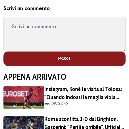
Scrivi un commento
POST
APPENA ARRIVATO
Instagram, Konè fa visita al Tolosa:
"Quando indossi la maglia viola
ago 08, 22:45
diventi parte della famiglia. Era
importante tornare qui" (FOTO E
Roma sconfitta 3-0 dal Brighton.
VIDEO)
Gasperini: "Partita orribile". Ufficiale