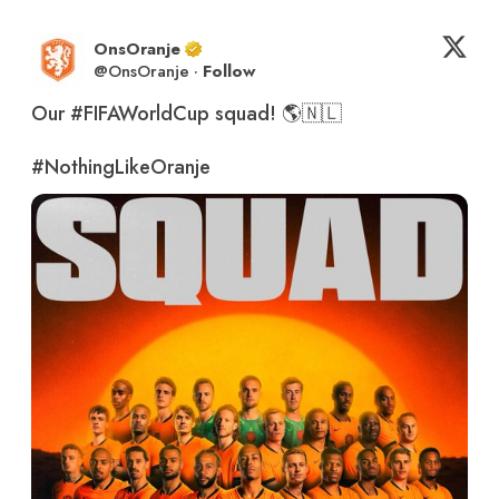
OnsOranje
@
OnsOranje
·
Follow
Our 
#FIFAWorldCup
 squad! 🌎🇳🇱

#NothingLikeOranje