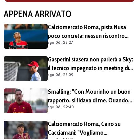
APPENA ARRIVATO
Calciomercato Roma, pista Nusa
poco concreta: nessun riscontro
ago 06, 23:27
positivo dal calciatore né dal Lipsia
Gasperini stasera non parlerà a Sky:
il tecnico impegnato in meeting di
ago 06, 23:09
mercato
Smalling: "Con Mourinho un buon
rapporto, si fidava di me. Quando
ago 06, 22:40
mi criticò? Mi aveva dato la
mentalità di poter fare tutto, ma
Calciomercato Roma, Cairo su
avevo raggiunto il limite con gli
Cacciamani: "Vogliamo
antidolorifici"