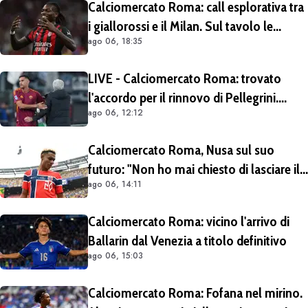
Calciomercato Roma: call esplorativa tra
i giallorossi e il Milan. Sul tavolo le
ago 06, 18:35
situazioni di Leao e Soulé
LIVE - Calciomercato Roma: trovato
l'accordo per il rinnovo di Pellegrini.
ago 06, 12:12
Prolungamento di un solo anno
Calciomercato Roma, Nusa sul suo
futuro: "Non ho mai chiesto di lasciare il
ago 06, 14:11
Lipsia". Giallorossi ancora al lavoro
sull'operazione
Calciomercato Roma: vicino l'arrivo di
Ballarin dal Venezia a titolo definitivo
ago 06, 15:03
Calciomercato Roma: Fofana nel mirino.