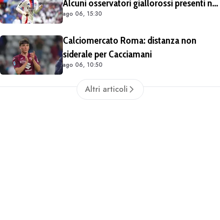
Alcuni osservatori giallorossi presenti nel
ago 06, 15:30
match di Champions con il Lione
Calciomercato Roma: distanza non
siderale per Cacciamani
ago 06, 10:50
Altri articoli