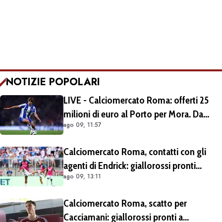
NOTIZIE POPOLARI
LIVE - Calciomercato Roma: offerti 25
milioni di euro al Porto per Mora. Da
ago 09, 11:57
escludere il prestito con diritto di riscatto.
Si lavora per trovare l'intesa
Calciomercato Roma, contatti con gli
agenti di Endrick: giallorossi pronti
ago 09, 13:11
all'affondo. Aston Villa forte sul
brasiliano
Calciomercato Roma, scatto per
Cacciamani: giallorossi pronti a