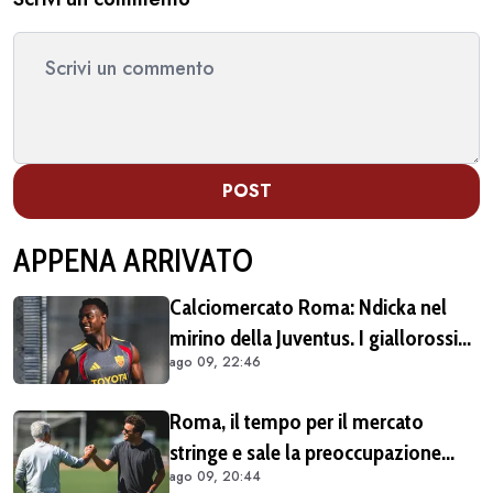
POST
APPENA ARRIVATO
Calciomercato Roma: Ndicka nel
mirino della Juventus. I giallorossi
ago 09, 22:46
chiedono 30 milioni di euro
Roma, il tempo per il mercato
stringe e sale la preoccupazione
ago 09, 20:44
della tifoseria: ancora troppe caselle