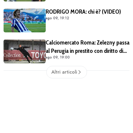
da riempire
RODRIGO MORA: chi è? (VIDEO)
ago 09, 19:12
Calciomercato Roma: Zelezny passa
al Perugia in prestito con diritto di
ago 09, 19:00
riscatto
Altri articoli