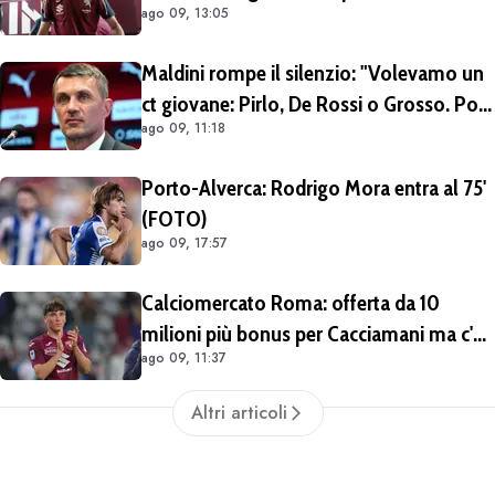
ago 09, 13:05
migliorare l'offerta da 15 milioni di euro
più percentuale sulla futura rivendita
Maldini rompe il silenzio: "Volevamo un
ct giovane: Pirlo, De Rossi o Grosso. Poi
ago 09, 11:18
Malagò mi ha detto: «Pirlo non si può
prendere, decido io il Ct»"
Porto-Alverca: Rodrigo Mora entra al 75'
(FOTO)
ago 09, 17:57
Calciomercato Roma: offerta da 10
milioni più bonus per Cacciamani ma c'è
ago 09, 11:37
distanza, interesse anche dell'Inter.
Cherubini vicino al Benevento
Altri articoli