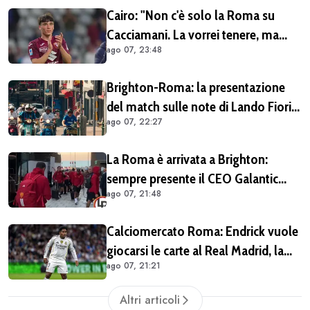
Cairo: "Non c'è solo la Roma su
Cacciamani. La vorrei tenere, ma
ago 07, 23:48
vediamo"
Brighton-Roma: la presentazione
del match sulle note di Lando Fiorini
ago 07, 22:27
(VIDEO)
La Roma è arrivata a Brighton:
sempre presente il CEO Galantic
ago 07, 21:48
(VIDEO)
Calciomercato Roma: Endrick vuole
giocarsi le carte al Real Madrid, la
ago 07, 21:21
pista si complica
Altri articoli