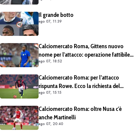
è emerso dal meeting con la proprietà
Il grande botto
ago 07, 11:39
Calciomercato Roma, Gittens nuovo
nome per l'attacco: operazione fattibile
ago 07, 18:52
solo in prestito
Calciomercato Roma: per l’attacco
rispunta Rowe. Ecco la richiesta del
ago 07, 15:15
Bologna
Calciomercato Roma: oltre Nusa c'è
anche Martinelli
ago 07, 20:40