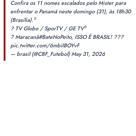
Confira os 11 nomes escalados pelo Mister para
enfrentar o Panamá neste domingo (31), às 18h30
(Brasília).⁰
? TV Globo / SporTV / GE TV⁰
?️ Maracanã
#BateNoPeito
, ISSO É BRASIL! ???
pic.twitter.com/6mbiIBOYvF
— brasil (@CBF_Futebol)
May 31, 2026