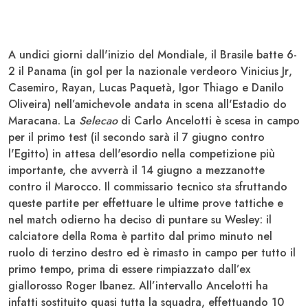
A undici giorni dall'inizio del
Mondiale
, il
Brasile
batte 6-
2 il
Panama
(in gol per la nazionale verdeoro
Vinicius Jr
,
Casemiro
,
Rayan
, Lucas
Paquetà
, Igor
Thiago
e Danilo
Oliveira
) nell’amichevole andata in scena all'Estadio do
Maracana. La
Selecao
di Carlo
Ancelotti
è scesa in campo
per il primo test (il secondo sarà il 7 giugno contro
l'
Egitto
) in attesa dell'esordio nella competizione più
importante, che avverrà il 14 giugno a mezzanotte
contro il
Marocco
. Il commissario tecnico sta sfruttando
queste partite per effettuare le ultime prove tattiche e
nel match odierno ha deciso di puntare su
Wesley
: il
calciatore della
Roma
è partito dal primo minuto nel
ruolo di terzino destro ed è rimasto in campo per tutto il
primo tempo, prima di essere rimpiazzato dall’ex
giallorosso Roger
Ibanez
. All’intervallo Ancelotti ha
infatti sostituito quasi tutta la squadra, effettuando 10