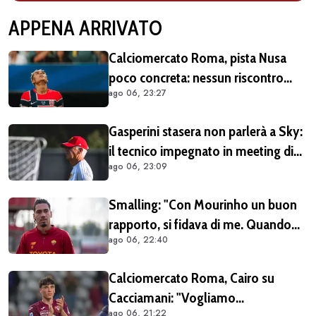
APPENA ARRIVATO
Calciomercato Roma, pista Nusa
poco concreta: nessun riscontro
ago 06, 23:27
positivo dal calciatore né dal Lipsia
Gasperini stasera non parlerà a Sky:
il tecnico impegnato in meeting di
ago 06, 23:09
mercato
Smalling: "Con Mourinho un buon
rapporto, si fidava di me. Quando
ago 06, 22:40
mi criticò? Mi aveva dato la
mentalità di poter fare tutto, ma
Calciomercato Roma, Cairo su
avevo raggiunto il limite con gli
Cacciamani: "Vogliamo
antidolorifici"
ago 06, 21:22