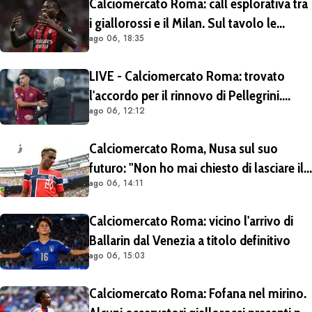
Calciomercato Roma: call esplorativa tra
i giallorossi e il Milan. Sul tavolo le
ago 06, 18:35
situazioni di Leao e Soulé
LIVE - Calciomercato Roma: trovato
l'accordo per il rinnovo di Pellegrini.
ago 06, 12:12
Prolungamento di un solo anno
Calciomercato Roma, Nusa sul suo
futuro: "Non ho mai chiesto di lasciare il
ago 06, 14:11
Lipsia". Giallorossi ancora al lavoro
sull'operazione
Calciomercato Roma: vicino l'arrivo di
Ballarin dal Venezia a titolo definitivo
ago 06, 15:03
Calciomercato Roma: Fofana nel mirino.