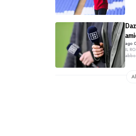
talent
Dazn
ami
ago 0
IL RO
abbon
“rega
per ge
Al