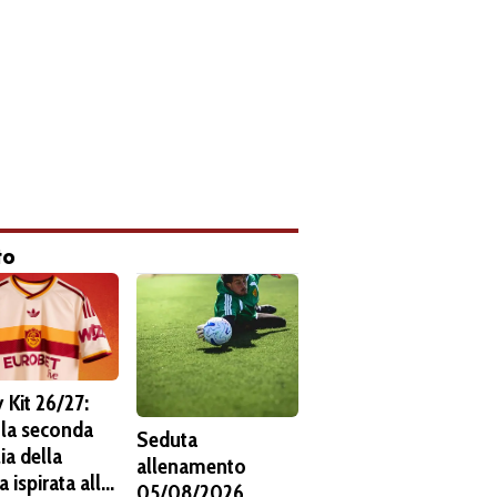
to
 Kit 26/27:
 la seconda
Seduta
ia della
allenamento
 ispirata alla
05/08/2026.