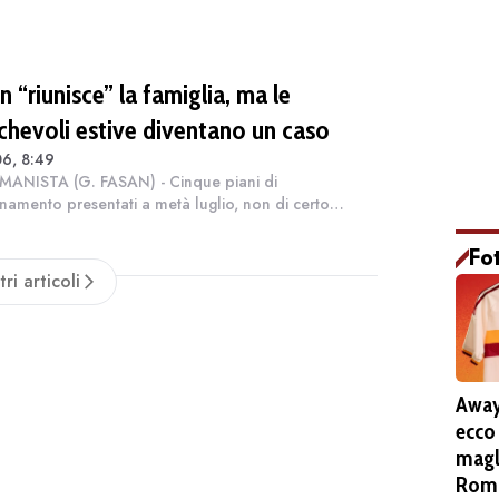
o. Adesso il rischio di un'a...
 “riunisce” la famiglia, ma le
chevoli estive diventano un caso
6, 8:49
MANISTA (G. FASAN) - Cinque piani di
amento presentati a metà luglio, non di certo
lati”, anzi con qualche aumento, e diverse modalità
stire al meglio i dispositivi. [...] Il broa...
Fo
tri articoli
Away
ecco
magl
Roma