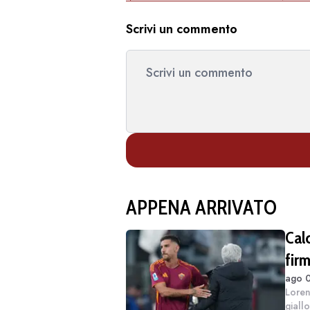
Scrivi un commento
APPENA ARRIVATO
Cal
firm
ago 0
Loren
giallo