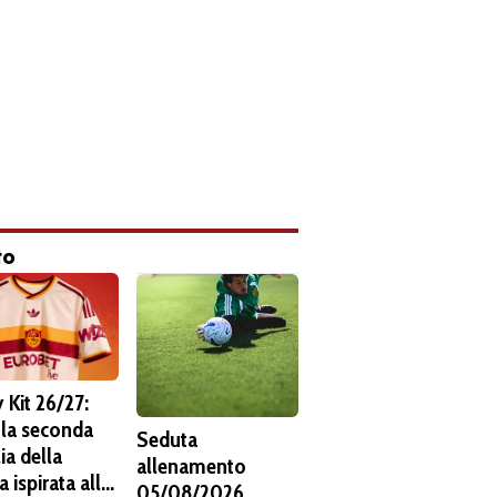
to
 Kit 26/27:
 la seconda
Seduta
ia della
allenamento
 ispirata alla
05/08/2026.