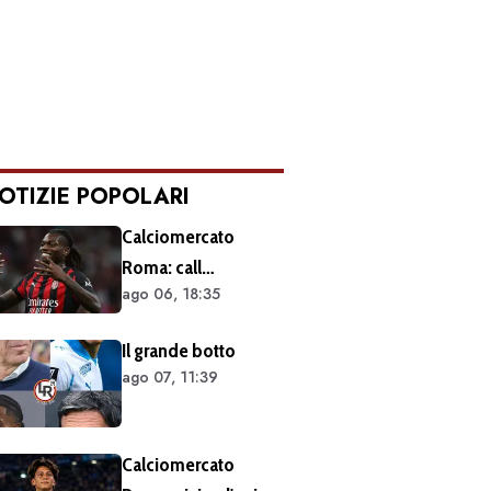
OTIZIE POPOLARI
Calciomercato
Roma: call
ago 06, 18:35
esplorativa tra i
giallorossi e il Milan.
Il grande botto
Sul tavolo le
ago 07, 11:39
situazioni di Leao e
Soulé
Calciomercato