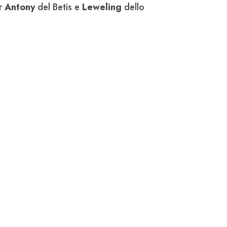
er
Antony
del Betis e
Leweling
dello
E