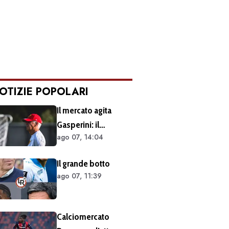
OTIZIE POPOLARI
Il mercato agita
Gasperini: il
ago 07, 14:04
retroscena dietro al
silenzio a Sky Sport.
Il grande botto
Ecco cosa è emerso
ago 07, 11:39
dal meeting con la
proprietà
Calciomercato