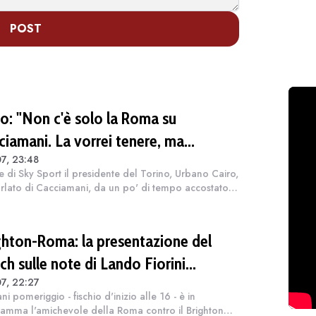
POST
ro: "Non c'è solo la Roma su
ciamani. La vorrei tenere, ma
7, 23:48
iamo"
e di Sky Sport il presidente del Torino, Urbano Cairo,
rlato di Cacciamani, da un po' di tempo accostato
olta insistenza alla Roma: "Me lo tengo stretto". Poi
giunto: "Ci sono altr...
ghton-Roma: la presentazione del
ch sulle note di Lando Fiorini
7, 22:27
DEO)
i pomeriggio - fischio d'inizio alle 16 - è in
amma l'amichevole della Roma contro il Brighton