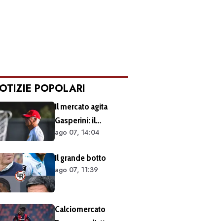
OTIZIE POPOLARI
Il mercato agita
Gasperini: il
ago 07, 14:04
retroscena dietro al
silenzio a Sky Sport.
Il grande botto
Ecco cosa è emerso
ago 07, 11:39
dal meeting con la
proprietà
Calciomercato