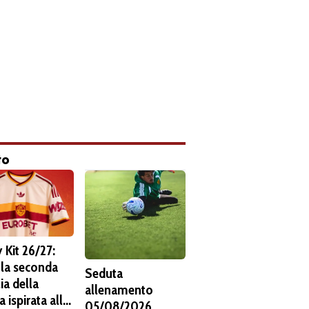
to
 Kit 26/27:
 la seconda
Seduta
ia della
allenamento
 ispirata alla
05/08/2026.