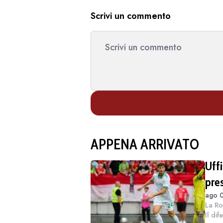
Scrivi un commento
APPENA ARRIVATO
Uffi
pres
ago 0
(C
La Ro
Il di