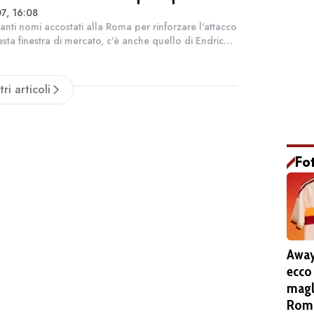
7, 16:08
Endrick in Premier League
 tanti nomi accostati alla Roma per rinforzare l'attacco
esta finestra di mercato, c'è anche quello di Endrick.
asiliano non è al centro del progetto del Real Madrid
rebbe trovare...
tri articoli
Fo
Away
ecco
magl
Roma