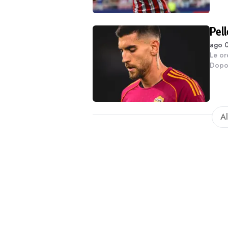
Pel
ago 0
Le or
Dopo 
tempo
vicini
Al