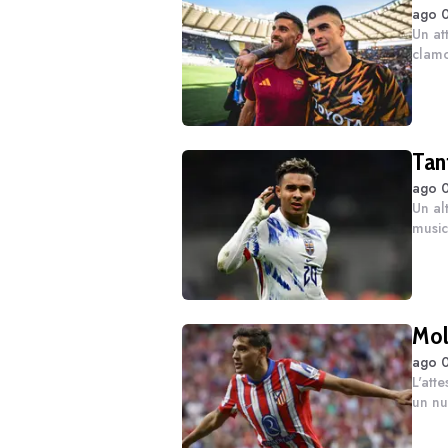
ago 0
Un at
clamo
con l
solo u
Tant
ago 0
Un al
music
scomp
famos
Mol
ago 0
L'att
un nu
vacan
el'11