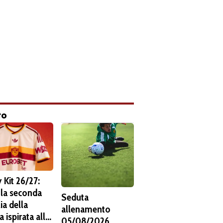
to
 Kit 26/27:
 la seconda
Seduta
ia della
allenamento
 ispirata alla
05/08/2026.