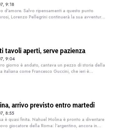
7, 9:18
to d'amore. Salvo ripensamenti a questo punto
rosi, Lorenzo Pellegrini continuerà la sua avventura
a Roma (almeno) per un altro anno. Non tre, né due:
no. A 2,5 milioni di euro, u...
i tavoli aperti, serve pazienza
7, 9:04
tro giorno è andato, cantava un pezzo di storia della
a italiana come Francesco Guccini, che ieri è
arso a 86 anni, in un brano certamente fra i meno
i ma che calza a pennello sul...
ina, arrivo previsto entro martedì
7, 8:55
esa è quasi finita. Nahuel Molina è pronto a diventare
ovo giocatore della Roma: l'argentino, ancora in
za dopo il Mondiale, è atteso nella Capitale tra l'8
 agosto per sostenere l...