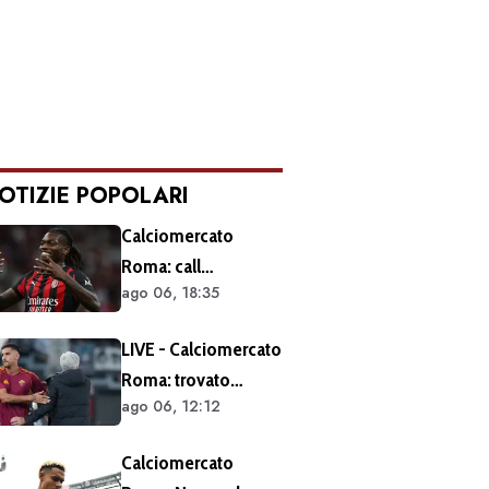
OTIZIE POPOLARI
Calciomercato
Roma: call
ago 06, 18:35
esplorativa tra i
giallorossi e il Milan.
LIVE - Calciomercato
Sul tavolo le
Roma: trovato
situazioni di Leao e
ago 06, 12:12
l'accordo per il
Soulé
rinnovo di Pellegrini.
Calciomercato
Prolungamento di