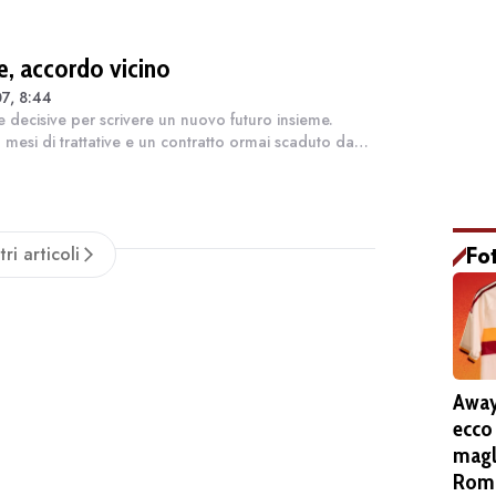
le, accordo vicino
7, 8:44
e decisive per scrivere un nuovo futuro insieme.
mesi di trattative e un contratto ormai scaduto da
, la Roma e Lorenzo Pellegrini sono sempre più
 a trovare un'intesa definitiva...
Fo
tri articoli
Away
ecco
magl
Roma