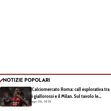
NOTIZIE POPOLARI
Calciomercato Roma: call esplorativa tra
i giallorossi e il Milan. Sul tavolo le
ago 06, 18:35
situazioni di Leao e Soulé