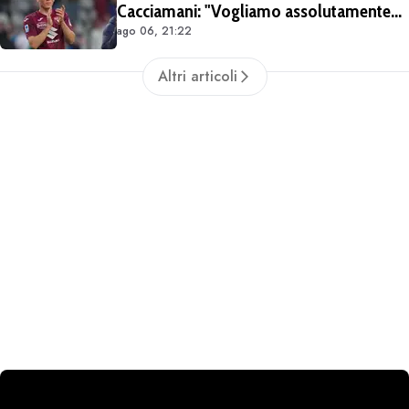
Cacciamani: "Vogliamo assolutamente
ago 06, 21:22
tenerlo". Distanza tra i club sulla
valutazione del giocatore
Altri articoli