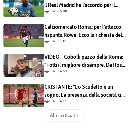
il Real Madrid ha l'accordo per il
ago 07, 16:08
prestito di Endrick in Premier League
Calciomercato Roma: per l’attacco
rispunta Rowe. Ecco la richiesta del
ago 07, 15:15
Bologna
VIDEO - Cobolli pazzo della Roma:
"Totti il migliore di sempre, De Rossi
ago 07, 14:58
il miglior centrocampista. È il club
più grande in Italia"
CRISTANTE: "Lo Scudetto è un
sogno. La presenza della società ci
ago 07, 14:15
dà una spinta anche sul mercato"
(VIDEO)
Altri articoli