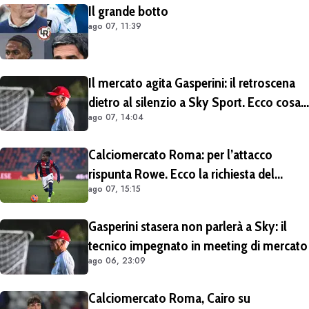
Il grande botto
ago 07, 11:39
Il mercato agita Gasperini: il retroscena
dietro al silenzio a Sky Sport. Ecco cosa
ago 07, 14:04
è emerso dal meeting con la proprietà
Calciomercato Roma: per l’attacco
rispunta Rowe. Ecco la richiesta del
ago 07, 15:15
Bologna
Gasperini stasera non parlerà a Sky: il
tecnico impegnato in meeting di mercato
ago 06, 23:09
Calciomercato Roma, Cairo su