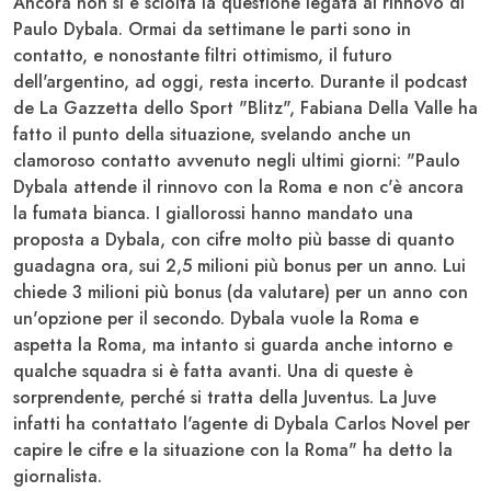
Ancora non si è sciolta la questione legata al rinnovo di
Paulo Dybala
. Ormai da settimane le parti sono in
contatto, e nonostante filtri ottimismo, il futuro
dell'argentino, ad oggi, resta incerto. Durante il podcast
de La Gazzetta dello Sport "Blitz", Fabiana Della Valle ha
fatto il punto della situazione, svelando anche un
clamoroso contatto avvenuto negli ultimi giorni: "Paulo
Dybala attende il rinnovo con la Roma e non c'è ancora
la fumata bianca. I giallorossi hanno mandato una
proposta a Dybala, con cifre molto più basse di quanto
guadagna ora, sui 2,5 milioni più bonus per un anno. Lui
chiede
3 milioni più bonus
(da valutare) per un anno con
un'opzione per il secondo. Dybala vuole la Roma e
aspetta la Roma, ma intanto si guarda anche intorno e
qualche squadra si è fatta avanti. Una di queste è
sorprendente, perché si tratta della
Juventus.
La Juve
infatti ha
contattato l'agente
di Dybala
Carlos Novel per
capire le cifre e la situazione con la Roma
" ha detto la
giornalista.