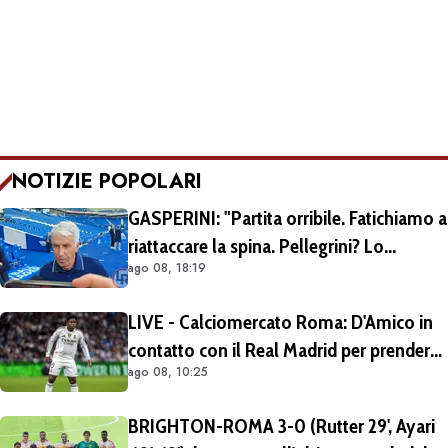
NOTIZIE POPOLARI
GASPERINI: "Partita orribile. Fatichiamo a
riattaccare la spina. Pellegrini? Lo
ago 08, 18:19
rivedremo in campo tra un mese.
Cessioni? Chiedete al CEO"
LIVE - Calciomercato Roma: D'Amico in
contatto con il Real Madrid per prendere
ago 08, 10:25
Endrick in prestito con diritto di riscatto.
Mezza Premier League sul brasiliano
BRIGHTON-ROMA 3-0 (Rutter 29', Ayari