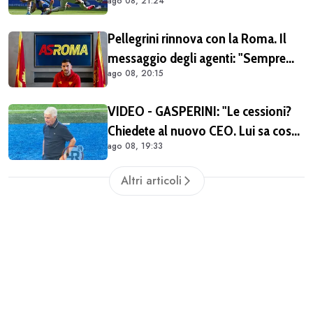
ago 08, 21:24
il rinnovo di Pellegrini
Pellegrini rinnova con la Roma. Il
messaggio degli agenti: "Sempre
ago 08, 20:15
orgogliosi di essere al tuo fianco"
(FOTO)
VIDEO - GASPERINI: "Le cessioni?
Chiedete al nuovo CEO. Lui sa cosa
ago 08, 19:33
può fare la Roma"
Altri articoli