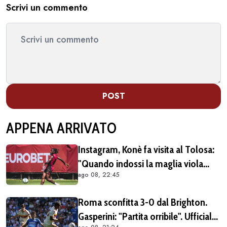
Scrivi un commento
POST
APPENA ARRIVATO
Instagram, Konè fa visita al Tolosa:
"Quando indossi la maglia viola
ago 08, 22:45
diventi parte della famiglia. Era
importante tornare qui" (FOTO E
Roma sconfitta 3-0 dal Brighton.
VIDEO)
Gasperini: "Partita orribile". Ufficiale