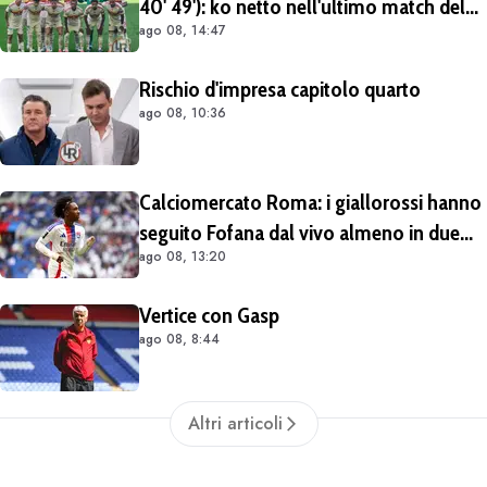
40' 49'): ko netto nell'ultimo match del
ago 08, 14:47
tour britannico (FOTO e VIDEO)
Rischio d'impresa capitolo quarto
ago 08, 10:36
Calciomercato Roma: i giallorossi hanno
seguito Fofana dal vivo almeno in due
ago 08, 13:20
occasioni. Costa 40/45 milioni
Vertice con Gasp
ago 08, 8:44
Altri articoli