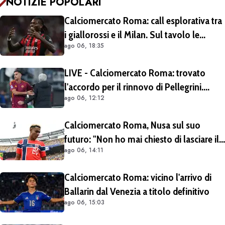
NOTIZIE POPOLARI
Calciomercato Roma: call esplorativa tra
i giallorossi e il Milan. Sul tavolo le
ago 06, 18:35
situazioni di Leao e Soulé
LIVE - Calciomercato Roma: trovato
l'accordo per il rinnovo di Pellegrini.
ago 06, 12:12
Prolungamento di un solo anno
Calciomercato Roma, Nusa sul suo
futuro: "Non ho mai chiesto di lasciare il
ago 06, 14:11
Lipsia". Giallorossi ancora al lavoro
sull'operazione
Calciomercato Roma: vicino l'arrivo di
Ballarin dal Venezia a titolo definitivo
ago 06, 15:03