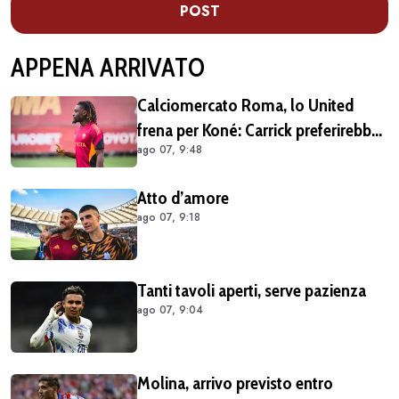
POST
APPENA ARRIVATO
Calciomercato Roma, lo United
frena per Koné: Carrick preferirebbe
ago 07, 9:48
altri profili
Atto d’amore
ago 07, 9:18
Tanti tavoli aperti, serve pazienza
ago 07, 9:04
Molina, arrivo previsto entro