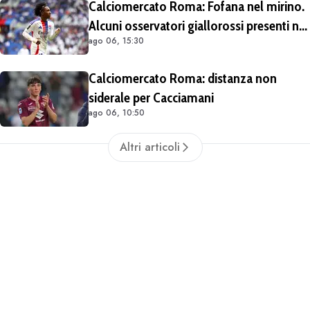
Calciomercato Roma: Fofana nel mirino.
Alcuni osservatori giallorossi presenti nel
ago 06, 15:30
match di Champions con il Lione
Calciomercato Roma: distanza non
siderale per Cacciamani
ago 06, 10:50
Altri articoli