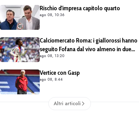
Rischio d'impresa capitolo quarto
ago 08, 10:36
Calciomercato Roma: i giallorossi hanno
seguito Fofana dal vivo almeno in due
ago 08, 13:20
occasioni. Costa 40/45 milioni
Vertice con Gasp
ago 08, 8:44
Altri articoli