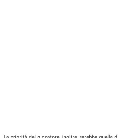
La priorità del giocatore, inoltre, sarebbe quella di