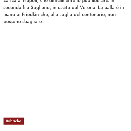
carica al
Napoli
, che difficilmente lo può liberare. In
seconda fila
Sogliano
, in uscita dal
Verona
. La palla è in
mano ai
Friedkin
che, alla soglia del centenario, non
possono sbagliare.
Rubriche