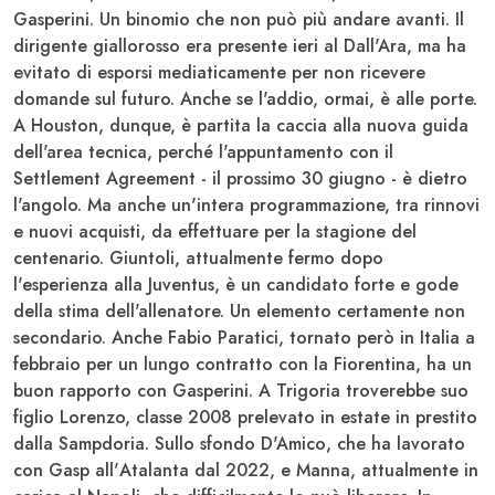
Gasperini
. Un binomio che non può più andare avanti. Il
dirigente giallorosso era presente ieri al
Dall'Ara
, ma ha
evitato di esporsi mediaticamente per non ricevere
domande sul futuro. Anche se l'addio, ormai, è alle porte.
A Houston, dunque, è partita la caccia alla nuova guida
dell'area tecnica, perché l'appuntamento con il
Settlement Agreement - il prossimo 30 giugno - è dietro
l'angolo. Ma anche un'intera programmazione, tra rinnovi
e nuovi acquisti, da effettuare per la stagione del
centenario.
Giuntoli
, attualmente fermo dopo
l'esperienza alla
Juventus
, è un candidato forte e gode
della stima dell'allenatore. Un elemento certamente non
secondario. Anche
Fabio Paratici
, tornato però in Italia a
febbraio per un lungo contratto con la
Fiorentina
, ha un
buon rapporto con
Gasperini
. A
Trigoria
troverebbe suo
figlio Lorenzo, classe 2008 prelevato in estate in prestito
dalla
Sampdoria
. Sullo sfondo
D'Amico
, che ha lavorato
con
Gasp
all'
Atalanta
dal 2022, e
Manna
, attualmente in