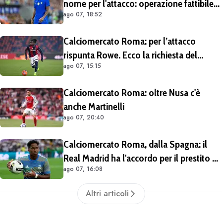
nome per l'attacco: operazione fattibile
ago 07, 18:52
solo in prestito
Calciomercato Roma: per l’attacco
rispunta Rowe. Ecco la richiesta del
ago 07, 15:15
Bologna
Calciomercato Roma: oltre Nusa c'è
anche Martinelli
ago 07, 20:40
Calciomercato Roma, dalla Spagna: il
Real Madrid ha l'accordo per il prestito di
ago 07, 16:08
Endrick in Premier League
Altri articoli