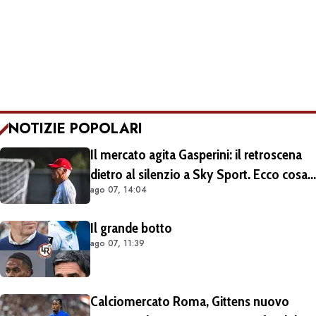
NOTIZIE POPOLARI
Il mercato agita Gasperini: il retroscena
dietro al silenzio a Sky Sport. Ecco cosa
ago 07, 14:04
è emerso dal meeting con la proprietà
Il grande botto
ago 07, 11:39
Calciomercato Roma, Gittens nuovo