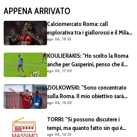
APPENA ARRIVATO
Calciomercato Roma: call
esplorativa tra i giallorossi e il Milan.
ago 06, 18:35
Sul tavolo le situazioni di Leao e
Soulé
KOULIERAKIS: "Ho scelto la Roma
anche per Gasperini, penso che il
ago 06, 17:00
suo stile di gioco sia adatto alle mie
caratteristiche"
ZIOLKOWSKI: "Sono concentrato
sulla Roma. Il mio obiettivo sarà
ago 06, 16:50
giocare il più possibile. La
Champions? Un'emozione unica"
TORRI: "Si possono discutere i
tempi, ma quanto fatto sin qui è
ago 06, 16:35
giusto" - BALZANI: "Nonostante