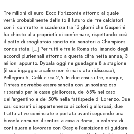
Tre milioni di euro. Ecco l'orizzonte attorno al quale
verrà probabilmente definito il futuro del tre calclatori
con il contratto in scadenza tra 13 glorni che
Gasperini
ha chiesto alla proprietà di confermare, rispettando così
il patto di spogliatoio sancito dai senatori a Champions
conquistata. [...] Per tutti e tre la
Roma
sta limando degli
accordi pluriennali attorno a questa cifra netta annua, 3
milioni appunto.
Dybala oggi ne guadagna 8 a stagione
(il suo ingaggio a salire non è mai stato ridiscusso),
Pellegrini 6,
Celik circa 2,5
. In due casi su tre, dunque,
l'intesa dovrebbe essere sancita con un sostanzioso
risparmio per le casse giallorosse, del 65% nel caso
dell'argentino e del 50% nella fattispecie di Lorenzo. Due
casi concreti di appartenenza ai colori giallorossi, due
trattatative cominciate e portata avanti seguendo una
bussola comune: il sentirsi a casa a Roma, la volonta di
continuare a lavorare con Gasp e l'ambizione di guidare