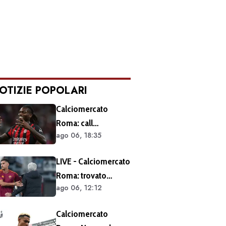
OTIZIE POPOLARI
Calciomercato
Roma: call
ago 06, 18:35
esplorativa tra i
giallorossi e il Milan.
LIVE - Calciomercato
Sul tavolo le
Roma: trovato
situazioni di Leao e
ago 06, 12:12
l'accordo per il
Soulé
rinnovo di Pellegrini.
Calciomercato
Prolungamento di