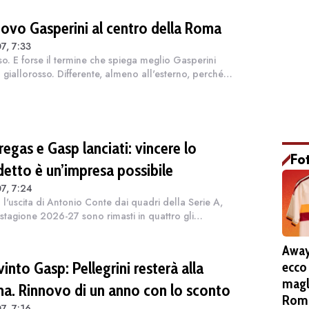
nuovo Gasperini al centro della Roma
7, 7:33
so. E forse il termine che spiega meglio Gasperini
n giallorosso. Differente, almeno all'esterno, perché a
ni non si cambia. Tuttavia per adesso questa
one più pacata a livello med...
egas e Gasp lanciati: vincere lo
Fo
detto è un’impresa possibile
7, 7:24
l'uscita di Antonio Conte dai quadri della Serie A,
 stagione 2026-27 sono rimasti in quattro gli
atori in carica che possono vantare almeno uno
tto nel curriculum. Ce ne sono alme...
Away
into Gasp: Pellegrini resterà alla
ecco
magl
a. Rinnovo di un anno con lo sconto
Roma
7, 7:16