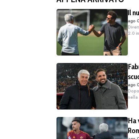
Il 
ago 0
Diver
2.0 i
68 an
versi
Fabr
scu
ago 0
Dopo 
nella
allen
scude
Ha v
Rom
ago 0