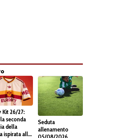
to
 Kit 26/27:
 la seconda
Seduta
ia della
allenamento
 ispirata alla
05/08/2026.