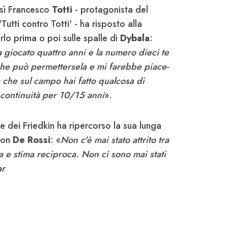
osì Francesco
Totti
- protagonista del
utti contro Totti' - ha risposto alla
rlo prima o poi sulle spalle di
Dybala
:
 giocato quattro anni e la numero dieci te
 che può permettersela e mi farebbe piace-
 che sul campo hai fatto qualcosa di
 continuità per 10/15 anni
».
 dei Friedkin ha ripercorso la sua lunga
 con
De Rossi
: «
Non c'è mai stato attrito tra
a e stima reciproca. Non ci sono mai stati
ar