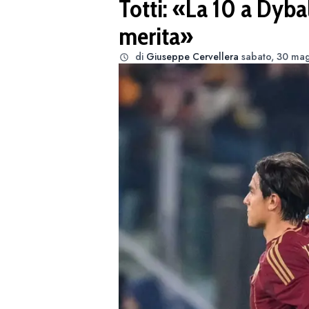
Totti: «La 10 a Dyba
merita»
di
Giuseppe Cervellera
sabato, 30 mag