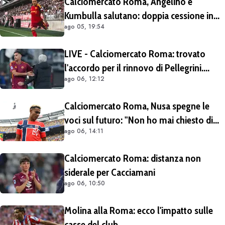
Calciomercato Roma, Angelino e
Kumbulla salutano: doppia cessione in
ago 05, 19:54
Spagna
LIVE - Calciomercato Roma: trovato
l'accordo per il rinnovo di Pellegrini.
ago 06, 12:12
Prolungamento di un solo anno
Calciomercato Roma, Nusa spegne le
voci sul futuro: "Non ho mai chiesto di
ago 06, 14:11
lasciare il Lipsia. I media possono scrivere
quello che vogliono"
Calciomercato Roma: distanza non
siderale per Cacciamani
ago 06, 10:50
Molina alla Roma: ecco l'impatto sulle
casse del club